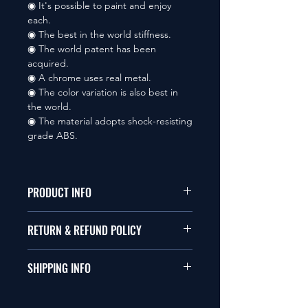
◉ It's possible to paint and enjoy
each.
◉ The best in the world stiffness.
◉ The world patent has been
acquired.
◉ A chrome uses real metal.
◉ The color variation is also best in
the world.
◉ The material adopts shock-resisting
grade ABS.
PRODUCT INFO
本品は1/10サイズのラジオコント
RETURN & REFUND POLICY
ールカーに適合します。
商品に明らかな欠陥がないかぎり
SHIPPING INFO
This items fit in with 1/10 sizes of
返品は受け付けません。
radio control car.
在庫がある場合は２〜５日で出荷
Clear faultless restrictive return