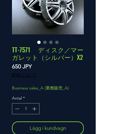
TT-7571 ディスク／マー
ガレット（シルバー）X2
Pris
650 JPY
配送について
Business sales_A (業務販売_A)
Antal
*
Lägg i kundvagn