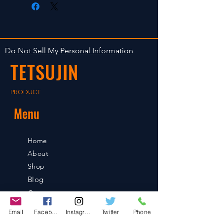
します。海外への出荷は入金確認
isn't accepted in goods.
後の出荷となります。
The occasion with the stock is
shipped in 2-5 days. Shipment to
Do Not Sell My Personal Information
foreign countries will be shipment
TETSUJIN
after payment confirmation.
PRODUCT
Menu
Home
About
Shop
Blog
Contact
Email
Facebook
Instagram
Twitter
Phone