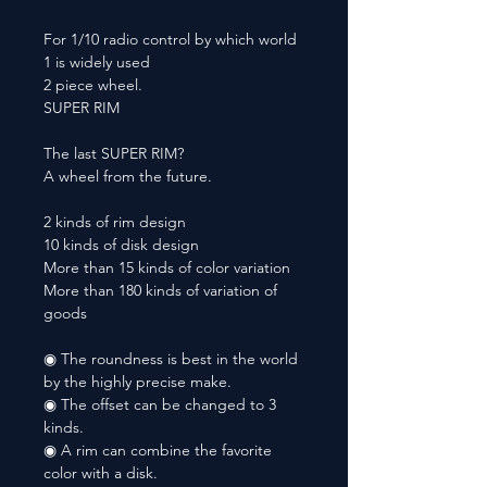
For 1/10 radio control by which world
1 is widely used
2 piece wheel.
SUPER RIM
The last SUPER RIM?
A wheel from the future.
2 kinds of rim design
10 kinds of disk design
More than 15 kinds of color variation
More than 180 kinds of variation of
goods
◉ The roundness is best in the world
by the highly precise make.
◉ The offset can be changed to 3
kinds.
◉ A rim can combine the favorite
color with a disk.