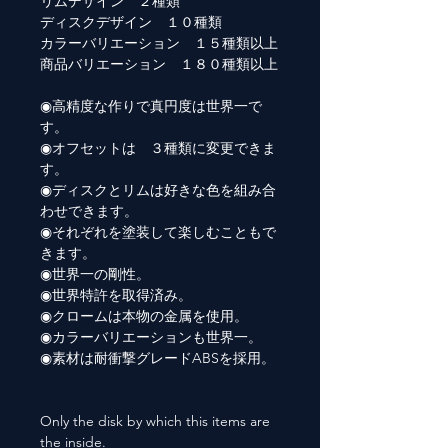
リムデザイン ２種類
ディスクデザイン １０種類
カラーバリエーション １５種類以上
商品バリエーション １８０種類以上
◉高精度な作りで真円度は世界一で
す。
◉オフセットは ３種類に変更できま
す。
◉ディスクとリムは好きな色を組み合
わせできます。
◉それぞれを塗装して楽しむこともで
きます。
◉世界一の剛性。
◉世界特許を取得済み。
◉クロームは本物の金属を使用。
◉カラーバリエーションも世界一。
◉素材は耐衝撃グレードABSを採用。
Only the disk by which this items are
the inside.