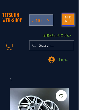
TETSUJIN
ME
WEB-SHOP
JPY (¥)
NU
​全商品カタログ👉
Logga in