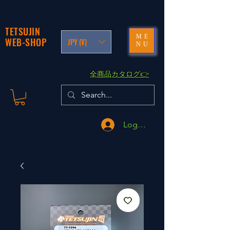
TETSUJIN
ME
WEB-SHOP
JPY (¥)
NU
​全商品カタログ👉
Logga in