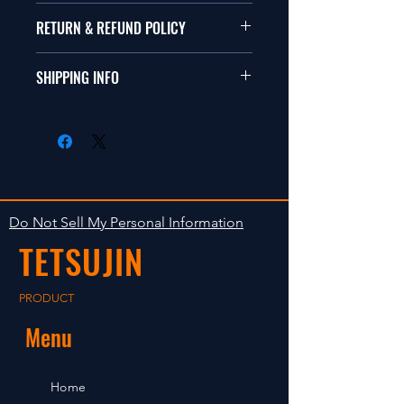
本品は1/10サイズのラジオコント
RETURN & REFUND POLICY
ールカーに適合します。
商品に明らかな欠陥がないかぎり
SHIPPING INFO
This items fit in with 1/10 sizes of
返品は受け付けません。
radio control car.
在庫がある場合は２〜５日で出荷
Clear faultless restrictive return
します。海外への出荷は入金確認
isn't accepted in goods.
後の出荷となります。
The occasion with the stock is
shipped in 2-5 days. Shipment to
Do Not Sell My Personal Information
foreign countries will be shipment
TETSUJIN
after payment confirmation.
PRODUCT
Menu
Home