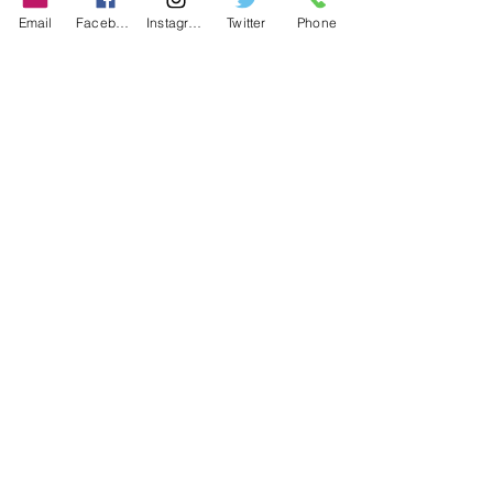
Store Policy
Email
Facebook
Instagram
Twitter
Phone
Shipping & Returns