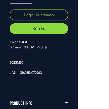
Lägg i kundvagn
Köp nu
TT-7296�@
501mm 30S3M ベルト
30S3M501
JAN : 4560354072963
PRODUCT INFO