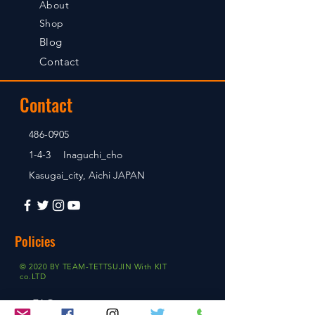
About
Shop
Blog
Contact
Contact
486-0905
1-4-3 Inaguchi_cho
Kasugai_city, Aichi JAPAN
Policies
© 2020 BY TEAM-TETTSUJIN With KIT
co.LTD
FAQ