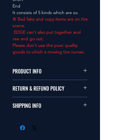
End
It consists of 5 kinds which are so.
※ Bad fake and copy items are on the
scene.
EDGE can't also put together and
rise and go out.
Please don't use the poor quality
goods to which a moving tire curves.
PRODUCT INFO
本品は1/10サイズのラジオコント
RETURN & REFUND POLICY
ールカーに適合します。
商品に明らかな欠陥がないかぎり
SHIPPING INFO
This items fit in with 1/10 sizes of
返品は受け付けません。
radio control car.
在庫がある場合は２〜５日で出荷
Clear faultless restrictive return
します。海外への出荷は入金確認
isn't accepted in goods.
後の出荷となります。