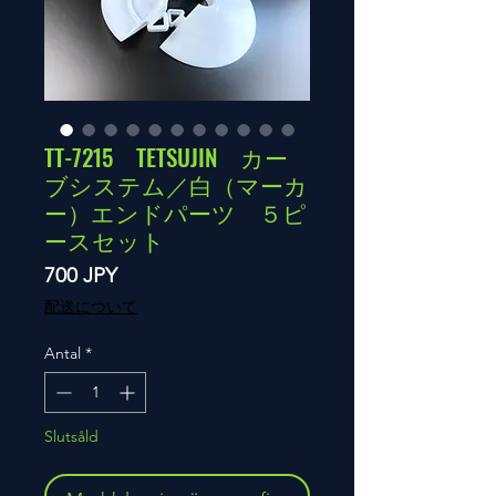
TT-7215 TETSUJIN カー
ブシステム／白（マーカ
ー）エンドパーツ ５ピ
ースセット
Pris
700 JPY
配送について
Antal
*
Slutsåld