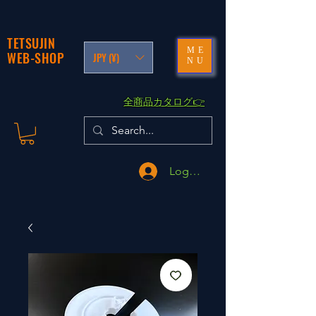
TETSUJIN
ME
WEB-SHOP
JPY (¥)
NU
​全商品カタログ👉
Logga in