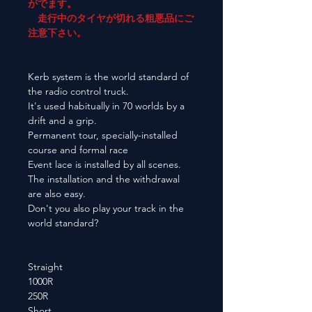
がでます。
走行中のタイヤが切れる粗悪品にご
注意下さい。
Kerb system is the world standard of
the radio control truck.
It's used habitually in 70 worlds by a
drift and a grip.
Permanent tour, specially-installed
course and formal race
Event lace is installed by all scenes.
The installation and the withdrawal
are also easy.
Don't you also play your track in the
world standard?
Straight
1000R
250R
Short