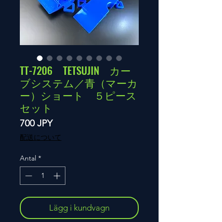
TT-7206 TETSUJIN カー
ブシステム／青（マーカ
ー）ショート ５ピース
セット
Pris
700 JPY
配送について
Antal
*
Lägg i kundvagn