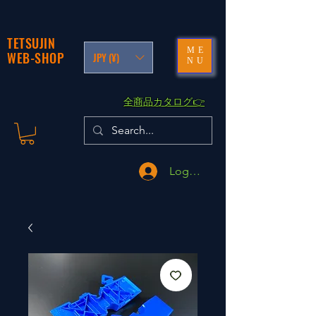
TETSUJIN
ME
WEB-SHOP
JPY (¥)
NU
​全商品カタログ👉
Logga in