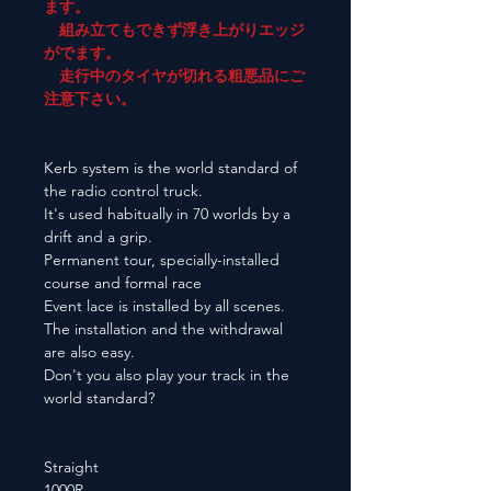
ます。
組み立てもできず浮き上がりエッジ
がでます。
走行中のタイヤが切れる粗悪品にご
注意下さい。
Kerb system is the world standard of
the radio control truck.
It's used habitually in 70 worlds by a
drift and a grip.
Permanent tour, specially-installed
course and formal race
Event lace is installed by all scenes.
The installation and the withdrawal
are also easy.
Don't you also play your track in the
world standard?
Straight
1000R