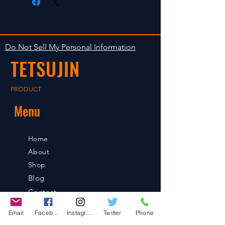
します。海外への出荷は入金確認
isn't accepted in goods.
後の出荷となります。
The occasion with the stock is
shipped in 2-5 days. Shipment to
Do Not Sell My Personal Information
foreign countries will be shipment
TETSUJIN
after payment confirmation.
PRODUCT
Menu
Home
About
Shop
Blog
Contact
Email
Facebook
Instagram
Twitter
Phone
Contact