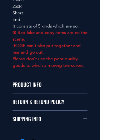
250R
Short
End
It consists of 5 kinds which are so.
※ Bad fake and copy items are on the
scene.
EDGE can't also put together and
rise and go out.
Please don't use the poor quality
goods to which a moving tire curves.
PRODUCT INFO
本品は1/10サイズのラジオコント
RETURN & REFUND POLICY
ールカーに適合します。
商品に明らかな欠陥がないかぎり
SHIPPING INFO
This items fit in with 1/10 sizes of
返品は受け付けません。
radio control car.
在庫がある場合は２〜５日で出荷
Clear faultless restrictive return