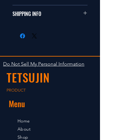
ールカーに適合します。
商品に明らかな欠陥がないかぎり
SHIPPING INFO
This items fit in with 1/10 sizes of
返品は受け付けません。
radio control car.
在庫がある場合は２〜５日で出荷
Clear faultless restrictive return
します。海外への出荷は入金確認
isn't accepted in goods.
後の出荷となります。
The occasion with the stock is
shipped in 2-5 days. Shipment to
Do Not Sell My Personal Information
foreign countries will be shipment
TETSUJIN
after payment confirmation.
PRODUCT
Menu
Home
About
Shop