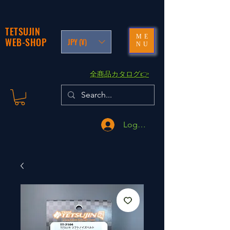
TETSUJIN
ME
WEB-SHOP
JPY (¥)
NU
​全商品カタログ👉
Logga in