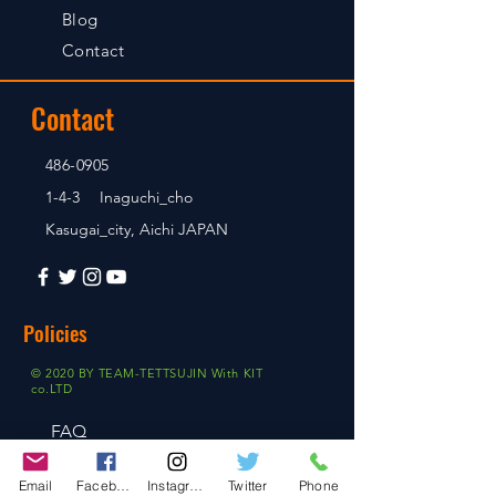
Blog
Contact
Contact
486-0905
1-4-3 Inaguchi_cho
Kasugai_city, Aichi JAPAN
Policies
© 2020 BY TEAM-TETTSUJIN With KIT
co.LTD
FAQ
Store Policy
Email
Facebook
Instagram
Twitter
Phone