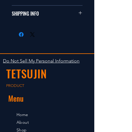
ールカーに適合します。
商品に明らかな欠陥がないかぎり
SHIPPING INFO
This items fit in with 1/10 sizes of
返品は受け付けません。
radio control car.
在庫がある場合は２〜５日で出荷
Clear faultless restrictive return
します。海外への出荷は入金確認
isn't accepted in goods.
後の出荷となります。
The occasion with the stock is
shipped in 2-5 days. Shipment to
Do Not Sell My Personal Information
foreign countries will be shipment
TETSUJIN
after payment confirmation.
PRODUCT
Menu
Home
About
Shop