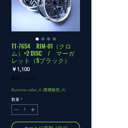
TT-7654 RIM-01（クロ
ム）×2 DISC / マーガ
レット（Sブラック）
価
￥1,100
格
配送について
Business sales_A (業務販売_A)
数量
*