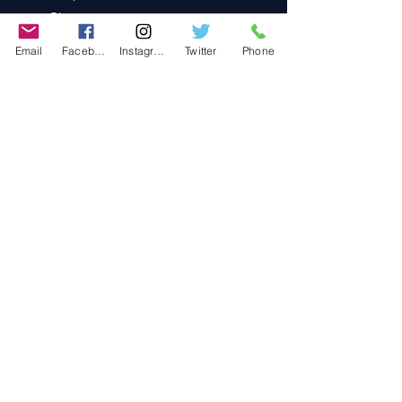
Blog
Contact
Email
Facebook
Instagram
Twitter
Phone
Contact
486-0905
1-4-3 Inaguchi_cho
Kasugai_city, Aichi JAPAN
Policies
© 2020 BY TEAM-TETTSUJIN With KIT
co.LTD
FAQ
Store Policy