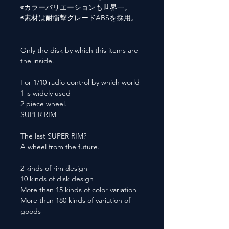
◉カラーバリエーションも世界一。
◉素材は耐衝撃グレードABSを採用。
Only the disk by which this items are
the inside.
For 1/10 radio control by which world
1 is widely used
2 piece wheel.
SUPER RIM
The last SUPER RIM?
A wheel from the future.
2 kinds of rim design
10 kinds of disk design
More than 15 kinds of color variation
More than 180 kinds of variation of
goods