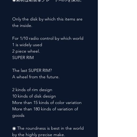
Only the disk by which this items are
the inside.
For 1/10 radio control by which world
1 is widely used
2 piece wheel.
SUPER RIM
The last SUPER RIM?
A wheel from the future.
2 kinds of rim design
10 kinds of disk design
More than 15 kinds of color variation
More than 180 kinds of variation of
goods
◉ The roundness is best in the world
by the highly precise make.