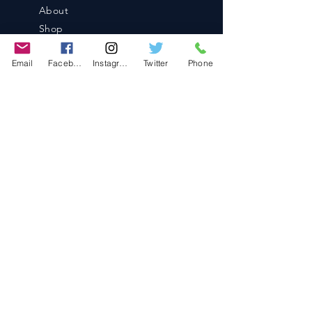
About
Shop
Blog
Email
Facebook
Instagram
Twitter
Phone
Contact
Contact
486-0905
1-4-3 Inaguchi_cho
Kasugai_city, Aichi JAPAN
Policies
© 2020 BY TEAM-TETTSUJIN With KIT
co.LTD
FAQ