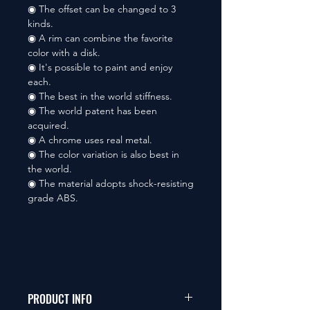
◉ The offset can be changed to 3
kinds.
◉ A rim can combine the favorite
color with a disk.
◉ It's possible to paint and enjoy
each.
◉ The best in the world stiffness.
◉ The world patent has been
acquired.
◉ A chrome uses real metal.
◉ The color variation is also best in
the world.
◉ The material adopts shock-resisting
grade ABS.
PRODUCT INFO