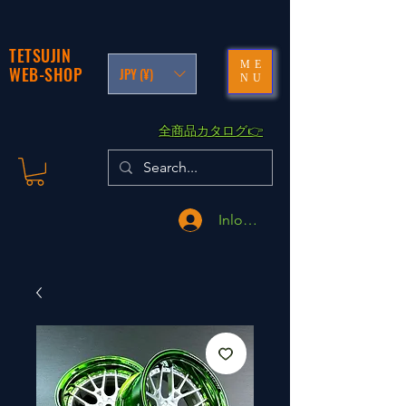
TETSUJIN
ME
WEB-SHOP
JPY (¥)
NU
​全商品カタログ👉
Inloggen