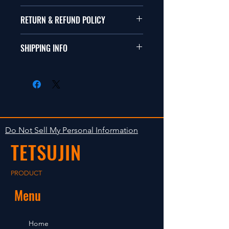
本品は1/10サイズのラジオコント
RETURN & REFUND POLICY
ールカーに適合します。
商品に明らかな欠陥がないかぎり
SHIPPING INFO
This items fit in with 1/10 sizes of
返品は受け付けません。
radio control car.
在庫がある場合は２〜５日で出荷
Clear faultless restrictive return
します。海外への出荷は入金確認
isn't accepted in goods.
後の出荷となります。
The occasion with the stock is
shipped in 2-5 days. Shipment to
Do Not Sell My Personal Information
foreign countries will be shipment
TETSUJIN
after payment confirmation.
PRODUCT
Menu
Home