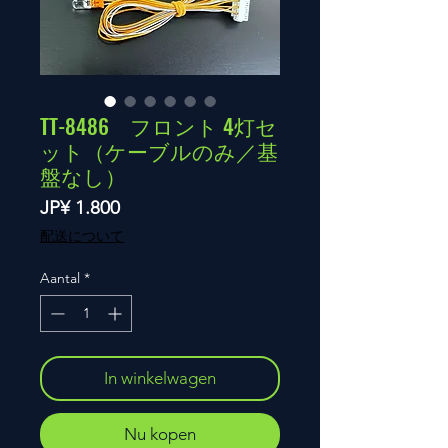
TT-8486 フロント 4灯セ
ット（ケーブルのみ／基
盤なし）
Prijs
JP¥ 1.800
配送について
Aantal
*
In winkelwagen
Nu kopen