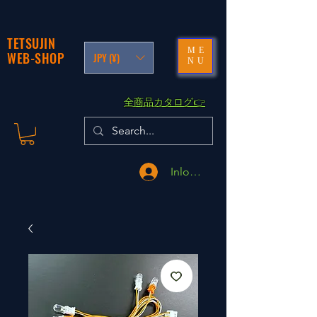
TETSUJIN
ME
WEB-SHOP
JPY (¥)
NU
​全商品カタログ👉
Inloggen