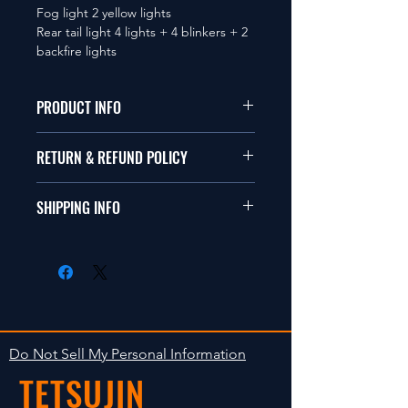
Fog light 2 yellow lights
Rear tail light 4 lights + 4 blinkers + 2
backfire lights
PRODUCT INFO
本品は1/10サイズのラジオコント
RETURN & REFUND POLICY
ールカーに適合します。
商品に明らかな欠陥がないかぎり
SHIPPING INFO
This items fit in with 1/10 sizes of
返品は受け付けません。
radio control car.
在庫がある場合は２〜５日で出荷
Clear faultless restrictive return
します。海外への出荷は入金確認
isn't accepted in goods.
後の出荷となります。
The occasion with the stock is
shipped in 2-5 days. Shipment to
Do Not Sell My Personal Information
foreign countries will be shipment
TETSUJIN
after payment confirmation.