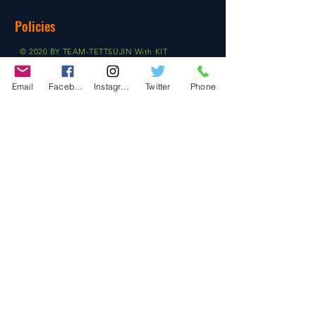
Policies
© 2020 BY TEAM-TETTSUJIN With KIT
co.LTD
Email
Facebook
Instagram
Twitter
Phone
FAQ
Store Policy
Shipping & Returns