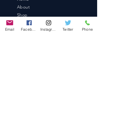
About
Shop
Blog
Email
Facebook
Instagram
Twitter
Phone
Contact
Contact
486-0905
1-4-3 Inaguchi_cho
Kasugai_city, Aichi JAPAN
Policies
© 2020 BY TEAM-TETTSUJIN With KIT
co.LTD
FAQ