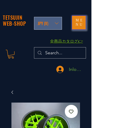
TETSUJIN
ME
WEB-SHOP
JPY (¥)
NU
​全商品カタログ👉
Inloggen