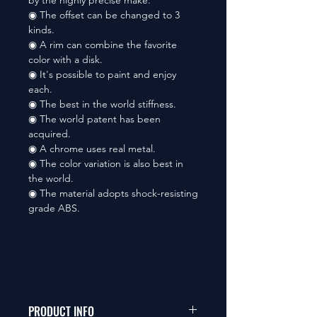
by the highly precise make.
◉ The offset can be changed to 3
kinds.
◉ A rim can combine the favorite
color with a disk.
◉ It's possible to paint and enjoy
each.
◉ The best in the world stiffness.
◉ The world patent has been
acquired.
◉ A chrome uses real metal.
◉ The color variation is also best in
the world.
◉ The material adopts shock-resisting
grade ABS.
PRODUCT INFO