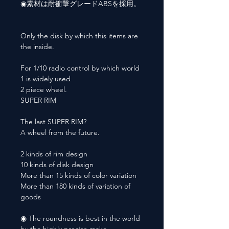
◉素材は耐衝撃グレードABSを採用。
Only the disk by which this items are
the inside.
For 1/10 radio control by which world
1 is widely used
2 piece wheel.
SUPER RIM
The last SUPER RIM?
A wheel from the future.
2 kinds of rim design
10 kinds of disk design
More than 15 kinds of color variation
More than 180 kinds of variation of
goods
◉ The roundness is best in the world