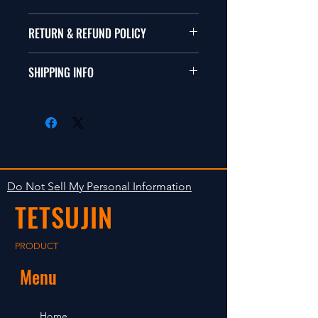
本品は1/10サイズのラジオコント
RETURN & REFUND POLICY
ールカーに適合します。
商品に明らかな欠陥がないかぎり
SHIPPING INFO
This items fit in with 1/10 sizes of
返品は受け付けません。
radio control car.
在庫がある場合は２〜５日で出荷
Clear faultless restrictive return
します。海外への出荷は入金確認
isn't accepted in goods.
後の出荷となります。
The occasion with the stock is
shipped in 2-5 days. Shipment to
Do Not Sell My Personal Information
foreign countries will be shipment
TETSUJIN
after payment confirmation.
PRODUCT
Menu
Home