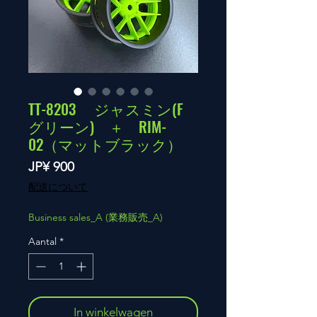
TT-8203 ジャスミン(F
グリーン) ＋ RIM-
02（マットブラック）
Prijs
JP¥ 900
配送について
Business sales_A (業務販売_A)
Aantal
*
In winkelwagen