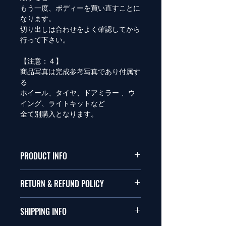
もう一度、ボディーを買い直すことに
なります。
切り出しは合わせをよく確認してから
行って下さい。
【注意：４】
商品写真は完成参考写真であり付属す
る
ホイール、タイヤ、ドアミラー 、ウ
イング、ライトキットなど
全て別購入となります。
PRODUCT INFO
仕様：透明ポリカボディー
RETURN & REFUND POLICY
サイズ フロント 206mm リア
204mm
商品に問題がない限り返品は受け付け
ホイールベース 257mm 〜
SHIPPING INFO
ません。商品到着後、万一商品に問題
263mm
がある場合は７日以内に連絡をくださ