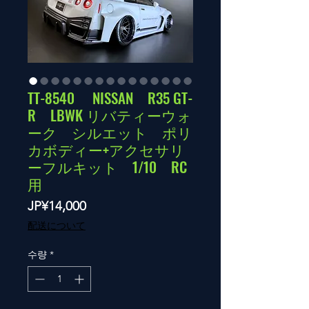
TT-8540 NISSAN R35 GT-
R LBWK リバティーウォ
ーク シルエット ポリ
カボディー+アクセサリ
ーフルキット 1/10 RC
用
가
JP¥14,000
격
配送について
수량
*