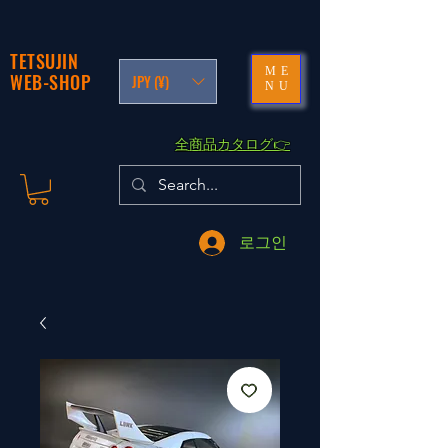
TETSUJIN
ME
WEB-SHOP
JPY (¥)
NU
​全商品カタログ👉
로그인