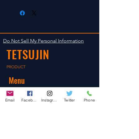
付属品 フロントカナード（2種類）
商品の出荷は入金確認後の１〜３日以
い。７日を過ぎると変院の受け付けは
一体リアトランクスポイラー
内の発送計画です。多方で販売してお
致しかねます。
フロントライトバケット、ス
りますので在庫が無くなる場合もあり
テッカー各種
ます。あらかじめご容赦ください。
窓ガラス用マスキングステッ
カー
Do Not Sell My Personal Information
TETSUJIN
PRODUCT
Menu
Home
Email
Facebook
Instagram
Twitter
Phone
About
Shop
Blog
Contact