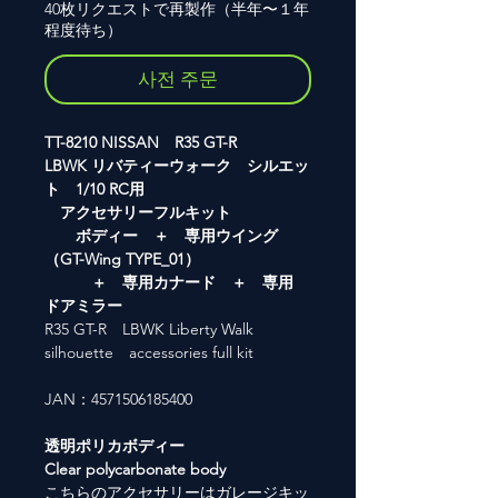
40枚リクエストで再製作（半年〜１年
程度待ち）
사전 주문
TT-8210 NISSAN R35 GT-R
LBWK リバティーウォーク シルエッ
ト 1/10 RC用
アクセサリーフルキット
ボディー ＋ 専用ウイング
（GT-Wing TYPE_01）
＋ 専用カナード ＋ 専用
ドアミラー
R35 GT-R LBWK Liberty Walk
silhouette accessories full kit
JAN：4571506185400
透明ポリカボディー
Clear polycarbonate body
こちらのアクセサリーはガレージキッ