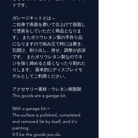
トです。
ガレージキットとは→
ご自身で表面を磨いて仕上げて脱脂し
て塗装をしていただく商品となりま
す。 またポリウレタン製の手作り品
になりますので組み立て時には磨き、
孔開け、削り出し、併せ。調整が必須
です。 またポリウレタン製なのでネ
ジを強く締めると緩くなったり割れた
りします。 基本的にディスプレイモ
デルとしてご利用ください。
アクセサリー素材：ウレタン樹脂製
This goods are a garage kit.
With a garage kit->
The surface is polished, completed
and removed fat by itself, and it's
painting.
It'll be the goods you do.