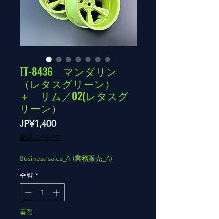
TT-8436 マンダリン
（レタスグリーン）
＋ リム／02(レタスグ
リーン）
가
JP¥1,400
격
配送について
Business sales_A (業務販売_A)
수량
*
품절