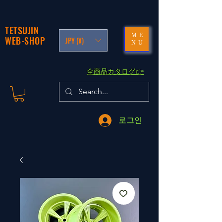
TETSUJIN
ME
WEB-SHOP
JPY (¥)
NU
​全商品カタログ👉
로그인