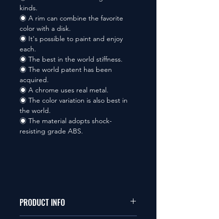
kinds.
◉ A rim can combine the favorite
color with a disk.
◉ It's possible to paint and enjoy
each.
◉ The best in the world stiffness.
◉ The world patent has been
acquired.
◉ A chrome uses real metal.
◉ The color variation is also best in
the world.
◉ The material adopts shock-
resisting grade ABS.
PRODUCT INFO