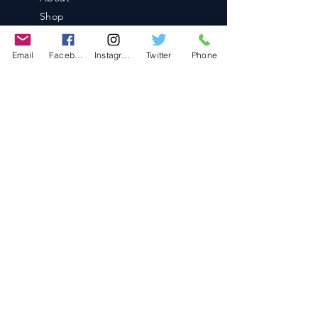
Shop
Blog
Contact
Email
Facebook
Instagram
Twitter
Phone
Contact
486-0905
1-4-3 Inaguchi_cho
Kasugai_city, Aichi JAPAN
Policies
© 2020 BY TEAM-TETTSUJIN With KIT
co.LTD
FAQ