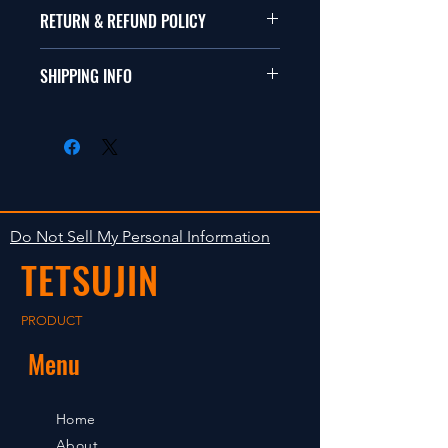
本品は1/10サイズのラジオコント
RETURN & REFUND POLICY
ールカーに適合します。
商品に明らかな欠陥がないかぎり
SHIPPING INFO
This items fit in with 1/10 sizes of
返品は受け付けません。
radio control car.
在庫がある場合は２〜５日で出荷
Clear faultless restrictive return
します。海外への出荷は入金確認
isn't accepted in goods.
後の出荷となります。
The occasion with the stock is
shipped in 2-5 days. Shipment to
Do Not Sell My Personal Information
foreign countries will be shipment
TETSUJIN
after payment confirmation.
PRODUCT
Menu
Home
About