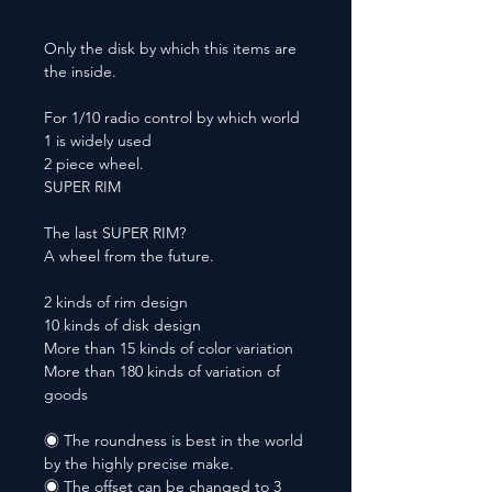
Only the disk by which this items are
the inside.
For 1/10 radio control by which world
1 is widely used
2 piece wheel.
SUPER RIM
The last SUPER RIM?
A wheel from the future.
2 kinds of rim design
10 kinds of disk design
More than 15 kinds of color variation
More than 180 kinds of variation of
goods
◉ The roundness is best in the world
by the highly precise make.
◉ The offset can be changed to 3