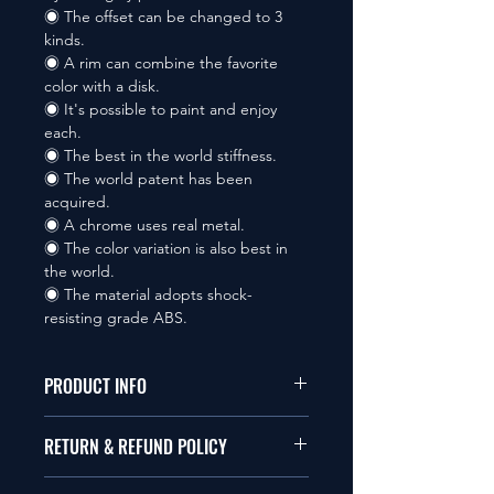
◉ The offset can be changed to 3
kinds.
◉ A rim can combine the favorite
color with a disk.
◉ It's possible to paint and enjoy
each.
◉ The best in the world stiffness.
◉ The world patent has been
acquired.
◉ A chrome uses real metal.
◉ The color variation is also best in
the world.
◉ The material adopts shock-
resisting grade ABS.
PRODUCT INFO
本品は1/10サイズのラジオコント
RETURN & REFUND POLICY
ールカーに適合します。