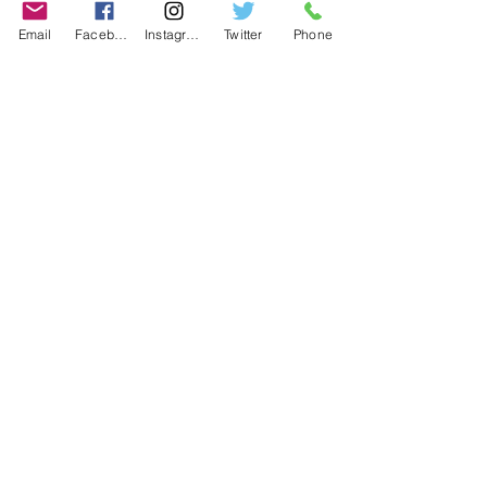
Contact
Email
Facebook
Instagram
Twitter
Phone
Contact
486-0905
1-4-3 Inaguchi_cho
Kasugai_city, Aichi JAPAN
Policies
© 2020 BY TEAM-TETTSUJIN With KIT
co.LTD
FAQ
Store Policy
Shipping & Returns