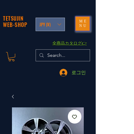
TETSUJIN
ME
WEB-SHOP
JPY (¥)
NU
​全商品カタログ👉
로그인