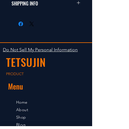
商品に明らかな欠陥がないかぎり
SHIPPING INFO
This items fit in with 1/10 sizes of
返品は受け付けません。
radio control car.
在庫がある場合は２〜５日で出荷
Clear faultless restrictive return
します。海外への出荷は入金確認
isn't accepted in goods.
後の出荷となります。
The occasion with the stock is
shipped in 2-5 days. Shipment to
Do Not Sell My Personal Information
foreign countries will be shipment
TETSUJIN
after payment confirmation.
PRODUCT
Menu
Home
About
Shop
Blog