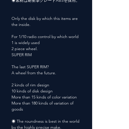
◉素材は耐衝撃グレードABSを採用。
Only the disk by which this items are
the inside.
For 1/10 radio control by which world
1 is widely used
2 piece wheel.
SUPER RIM
The last SUPER RIM?
A wheel from the future.
2 kinds of rim design
10 kinds of disk design
More than 15 kinds of color variation
More than 180 kinds of variation of
goods
◉ The roundness is best in the world
by the highly precise make.