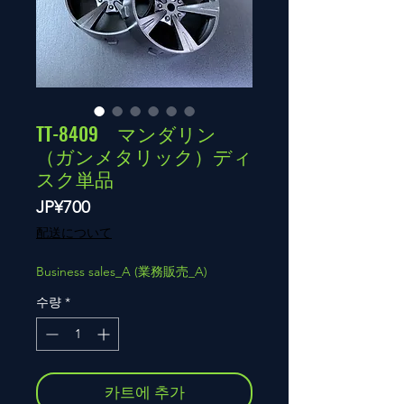
TT-8409 マンダリン
（ガンメタリック）ディ
スク単品
가
JP¥700
격
配送について
Business sales_A (業務販売_A)
수량
*
카트에 추가