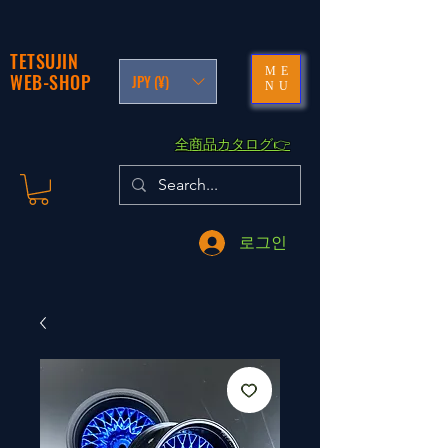
TETSUJIN
ME
WEB-SHOP
JPY (¥)
NU
​全商品カタログ👉
로그인