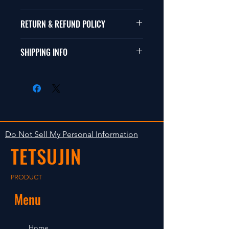
本品は1/10サイズのラジオコント
RETURN & REFUND POLICY
ールカーに適合します。
商品に明らかな欠陥がないかぎり
SHIPPING INFO
This items fit in with 1/10 sizes of
返品は受け付けません。
radio control car.
在庫がある場合は２〜５日で出荷
Clear faultless restrictive return
します。海外への出荷は入金確認
isn't accepted in goods.
後の出荷となります。
The occasion with the stock is
shipped in 2-5 days. Shipment to
Do Not Sell My Personal Information
foreign countries will be shipment
TETSUJIN
after payment confirmation.
PRODUCT
Menu
Home