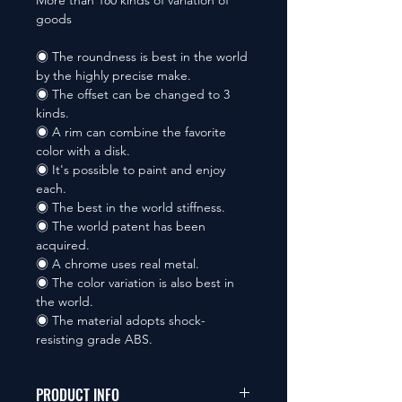
More than 180 kinds of variation of
goods
◉ The roundness is best in the world
by the highly precise make.
◉ The offset can be changed to 3
kinds.
◉ A rim can combine the favorite
color with a disk.
◉ It's possible to paint and enjoy
each.
◉ The best in the world stiffness.
◉ The world patent has been
acquired.
◉ A chrome uses real metal.
◉ The color variation is also best in
the world.
◉ The material adopts shock-
resisting grade ABS.
PRODUCT INFO