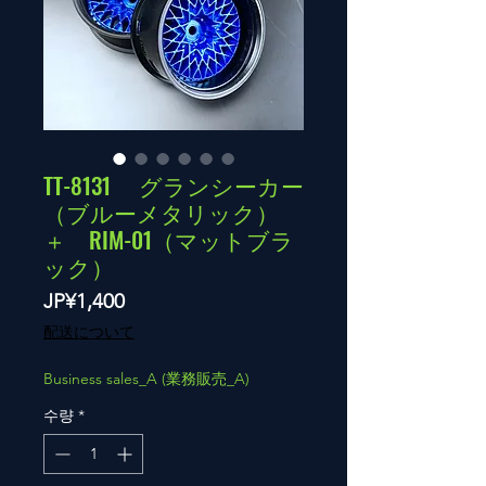
TT-8131 グランシーカー
（ブルーメタリック）
＋ RIM-01（マットブラ
ック）
가
JP¥1,400
격
配送について
Business sales_A (業務販売_A)
수량
*