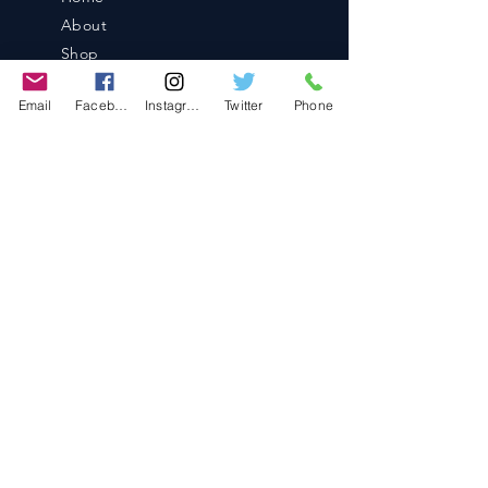
About
Shop
Blog
Email
Facebook
Instagram
Twitter
Phone
Contact
Contact
486-0905
1-4-3 Inaguchi_cho
Kasugai_city, Aichi JAPAN
Policies
© 2020 BY TEAM-TETTSUJIN With KIT
co.LTD
FAQ