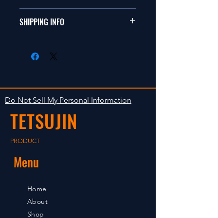
ールカーに適合します。
商品に明らかな欠陥がないかぎり
SHIPPING INFO
This items fit in with 1/10 sizes of
返品は受け付けません。
radio control car.
在庫がある場合は２〜５日で出荷
Clear faultless restrictive return
します。海外への出荷は入金確認
isn't accepted in goods.
後の出荷となります。
The occasion with the stock is
shipped in 2-5 days. Shipment to
Do Not Sell My Personal Information
foreign countries will be shipment
TETSUJIN
after payment confirmation.
PRODUCT
Menu
Home
About
Shop