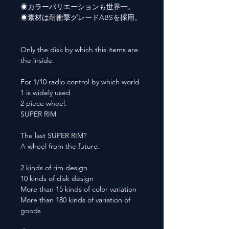
◉カラーバリエーションも世界一。
◉素材は耐衝撃グレードABSを採用。
Only the disk by which this items are
the inside.
For 1/10 radio control by which world
1 is widely used
2 piece wheel.
SUPER RIM
The last SUPER RIM?
A wheel from the future.
2 kinds of rim design
10 kinds of disk design
More than 15 kinds of color variation
More than 180 kinds of variation of
goods