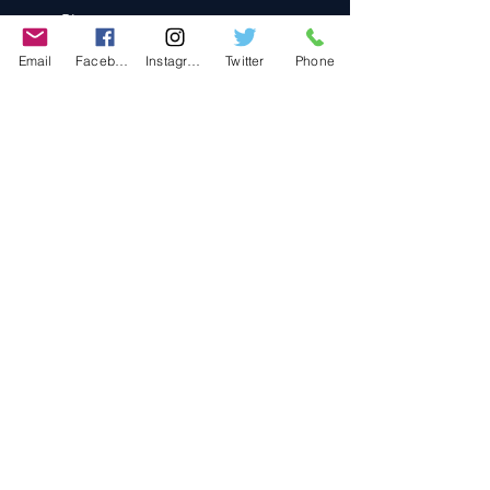
Blog
Contact
Email
Facebook
Instagram
Twitter
Phone
Contact
486-0905
1-4-3 Inaguchi_cho
Kasugai_city, Aichi JAPAN
Policies
© 2020 BY TEAM-TETTSUJIN With KIT
co.LTD
FAQ
Store Policy