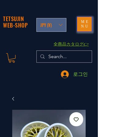
TETSUJIN
ME
WEB-SHOP
JPY (¥)
NU
​全商品カタログ👉
로그인