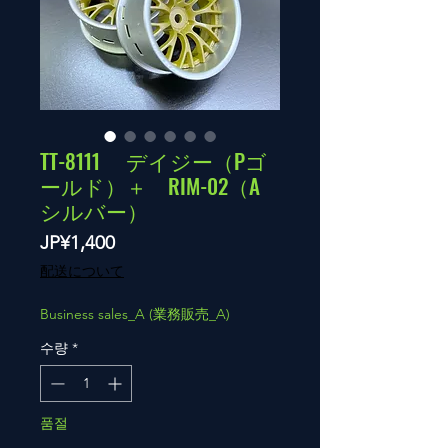
TT-8111 デイジー（Pゴ
ールド）＋ RIM-02（A
シルバー）
가
JP¥1,400
격
配送について
Business sales_A (業務販売_A)
수량
*
품절