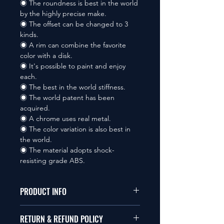
◉ The roundness is best in the world
by the highly precise make.
◉ The offset can be changed to 3
kinds.
◉ A rim can combine the favorite
color with a disk.
◉ It's possible to paint and enjoy
each.
◉ The best in the world stiffness.
◉ The world patent has been
acquired.
◉ A chrome uses real metal.
◉ The color variation is also best in
the world.
◉ The material adopts shock-
resisting grade ABS.
PRODUCT INFO
本品は1/10サイズのラジオコント
RETURN & REFUND POLICY