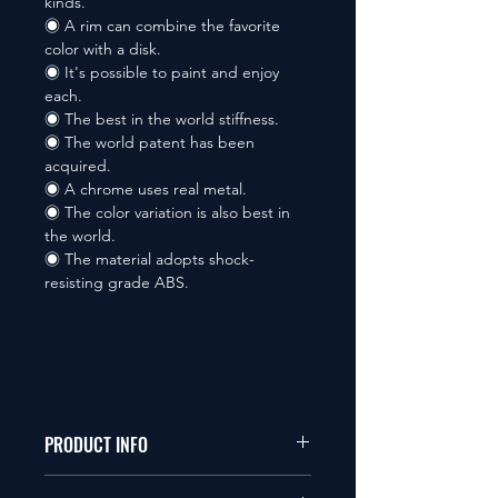
kinds.
◉ A rim can combine the favorite
color with a disk.
◉ It's possible to paint and enjoy
each.
◉ The best in the world stiffness.
◉ The world patent has been
acquired.
◉ A chrome uses real metal.
◉ The color variation is also best in
the world.
◉ The material adopts shock-
resisting grade ABS.
PRODUCT INFO