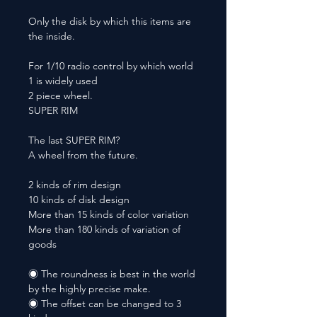
Only the disk by which this items are
the inside.
For 1/10 radio control by which world
1 is widely used
2 piece wheel.
SUPER RIM
The last SUPER RIM?
A wheel from the future.
2 kinds of rim design
10 kinds of disk design
More than 15 kinds of color variation
More than 180 kinds of variation of
goods
◉ The roundness is best in the world
by the highly precise make.
◉ The offset can be changed to 3