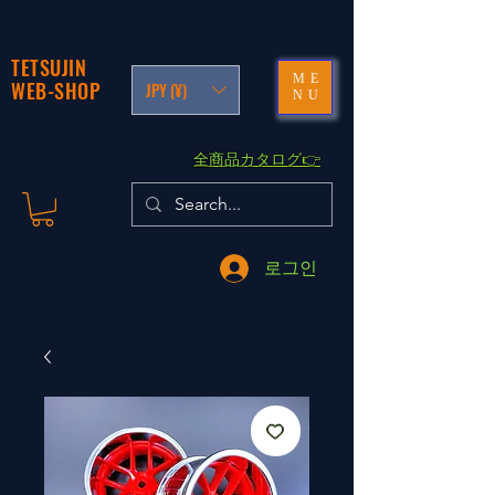
TETSUJIN
ME
WEB-SHOP
JPY (¥)
NU
​全商品カタログ👉
로그인