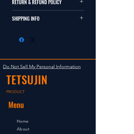
本品は1/10サイズのラジオコント
RETURN & REFUND POLICY
ールカーに適合します。
商品に明らかな欠陥がないかぎり
SHIPPING INFO
This items fit in with 1/10 sizes of
返品は受け付けません。
radio control car.
在庫がある場合は２〜５日で出荷
Clear faultless restrictive return
します。海外への出荷は入金確認
isn't accepted in goods.
後の出荷となります。
The occasion with the stock is
shipped in 2-5 days. Shipment to
Do Not Sell My Personal Information
foreign countries will be shipment
TETSUJIN
after payment confirmation.
PRODUCT
Menu
Home
About