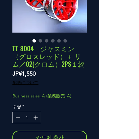
TT-8004 ジャスミン
（グロスレッド）＋ リ
ム／02(クロム）2PS１袋
가
JP¥1,550
격
配送について
Business sales_A (業務販売_A)
수량
*
카트에 추가