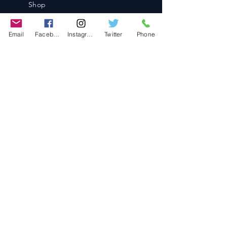
Shop
Blog
Contact
Email
Facebook
Instagram
Twitter
Phone
Contact
486-0905
1-4-3 Inaguchi_cho
Kasugai_city, Aichi JAPAN
Policies
© 2020 BY TEAM-TETTSUJIN With KIT
co.LTD
FAQ
Store Policy