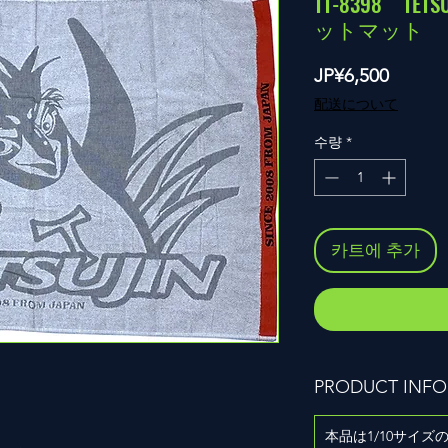
TT-8398 T
ットマット
가
JP¥6,500
격
配送について
수량
*
카트에 추가
PRODUCT INFO
本品は1/10サイ