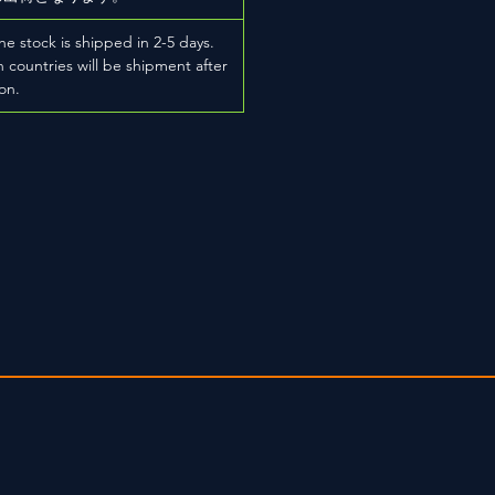
he stock is shipped in 2-5 days.
 countries will be shipment after
on.