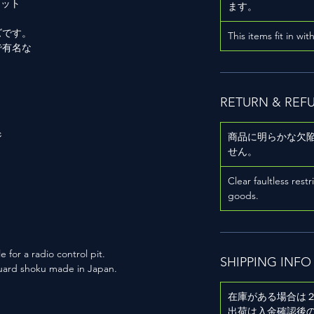
マット
ます。
ズです。
This items fit in wit
で有名な
RETURN & REF
ジ
商品に明らかな欠
せん。
Clear faultless restr
goods.
for a radio control pit.
SHIPPING INFO
quard shoku made in Japan.
在庫がある場合は
出荷は入金確認後