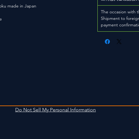
hoku made in Japan
The occasion with t
Shipment to foreign
e
payment confirmati
Do Not Sell My Personal Information