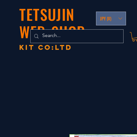
TETSUJIN
JPY (¥)
WEB-SHOP
KIT co:LTD