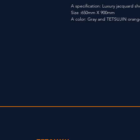
A specification: Luxury jacquard s
Size :650mm X 900mm
A color: Gray and TETSUJIN orang