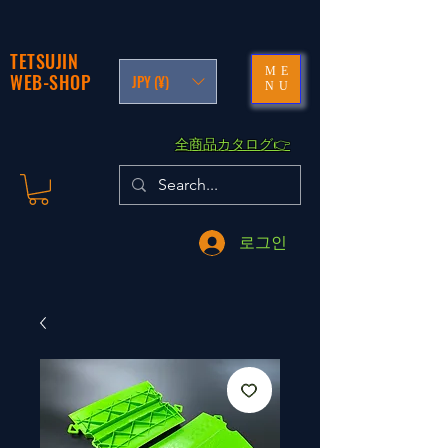
TETSUJIN
ME
WEB-SHOP
JPY (¥)
NU
​全商品カタログ👉
로그인