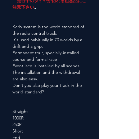
走行中のタイヤが切れる粗悪品にご
注意下さい
。
Kerb system is the world standard of
the radio control truck.
It's used habitually in 70 worlds by a
drift and a grip.
Permanent tour, specially-installed
course and formal race
Event lace is installed by all scenes.
The installation and the withdrawal
are also easy.
Don't you also play your track in the
world standard?
Straight
1000R
250R
Short
End