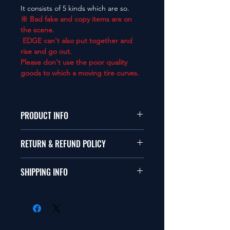
It consists of 5 kinds which are so.
※ Bad fake and copy items are on
the scene.
EDGE can't also put together and
rise and go out.
Please don't use the poor quality
goods to which a moving tire curves.
PRODUCT INFO
本品は1/10サイズのラジオコント
RETURN & REFUND POLICY
ールカーに適合します。
商品に明らかな欠陥がないかぎり
SHIPPING INFO
This items fit in with 1/10 sizes of
返品は受け付けません。
radio control car.
在庫がある場合は２〜５日で出荷
Clear faultless restrictive return
します。海外への出荷は入金確認
isn't accepted in goods.
後の出荷となります。