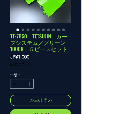
TT-7850 TETSUJIN カー
ブシステム／グリーン
1000R ５ピースセット
가
JP¥1,000
격
配送について
수량
*
카트에 추가