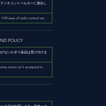
ズのラジオコントールカーに適合し
h 1/10 sizes of radio control car.
UND POLICY
陥がないかぎり返品は受け付けま
ictive return isn't accepted in
２〜５日で出荷します。海外への