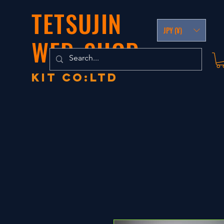
TETSUJIN
JPY (¥)
WEB-SHOP
KIT co:LTD