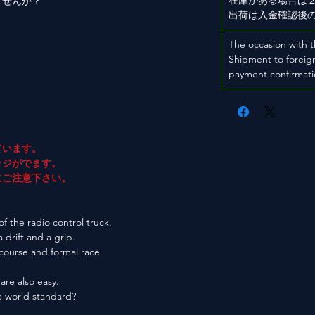
ませんか？
出荷は入金確認後
The occasion with t
Shipment to foreign
payment confirmati
ています。
ジがでます。
ご注意下さい。
f the radio control truck.
a drift and a grip.
 course and formal race
are also easy.
he world standard?