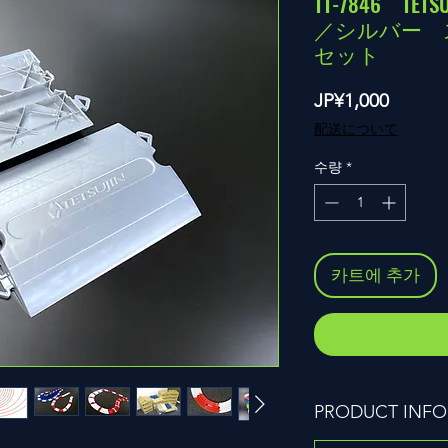
TT-7846 T
／シルバー 
セット
가
JP¥1,000
격
配送について
수량
*
카트에 추가
PRODUCT INFO