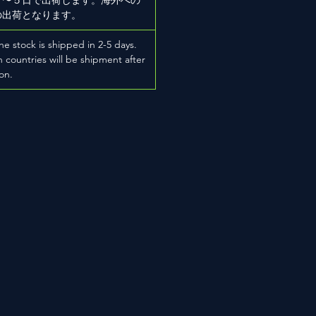
の出荷となります。
he stock is shipped in 2-5 days.
 countries will be shipment after
on.