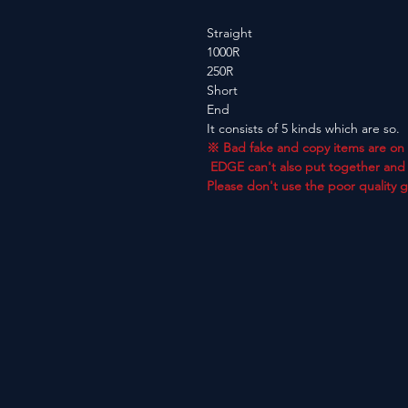
Straight
1000R
250R
Short
End
It consists of 5 kinds which are so.
※ Bad fake and copy items are on 
EDGE can't also put together and 
Please don't use the poor quality 