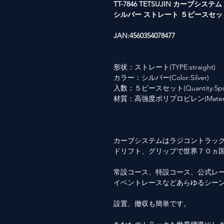
TT-7846 TETSUJIN カーブシステム
シルバー ストレート ５ピースセッ
JAN:4560354078477
形状：ストレート(TYPE:straight)
カラー：シルバー(Color:Silver)
入数：５ピースセット(Quantity:5ps
材質：高強度ポリプロピレン(Material: Hi
カーブシステムはラジコントラッ
ドリフト、グリップで世界７０ヵ
常設コース、特設コース、公式レ
イベントレースなどあらゆるシー
設置、撤収も簡単です。