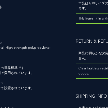
本品は1/10サイ
ト
ます。
This items fit in wit
RETURN & REF
)
gh-strength polypropylene)
商品に明らかな欠
せん。
クの世界標準です。
Clear faultless restr
国で愛用されています。
goods.
ース
ンで設置されています。
SHIPPING INFO
在庫がある場合は