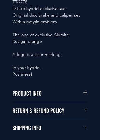
TT-7778
D-Like hybrid exclusive use
Original disc brake and caliper set
With a rut gin emblem
The one of exclusive Alumite
Rut gin orange
A logo is a laser marking.
In your hybrid.
Poshness!
PRODUCT INFO
本品は1/10サイズのラジオコント
RETURN & REFUND POLICY
ールカーに適合します。
商品に明らかな欠陥がないかぎり
SHIPPING INFO
This items fit in with 1/10 sizes of
返品は受け付けません。
radio control car.