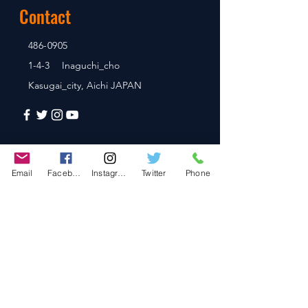
Contact
486-0905
1-4-3 Inaguchi_cho
Kasugai_city, Aichi JAPAN
Policies
Email
Facebook
Instagram
Twitter
Phone
© 2020 BY TEAM-TETTSUJIN With KIT
co.LTD
FAQ
Store Policy
Shipping & Returns