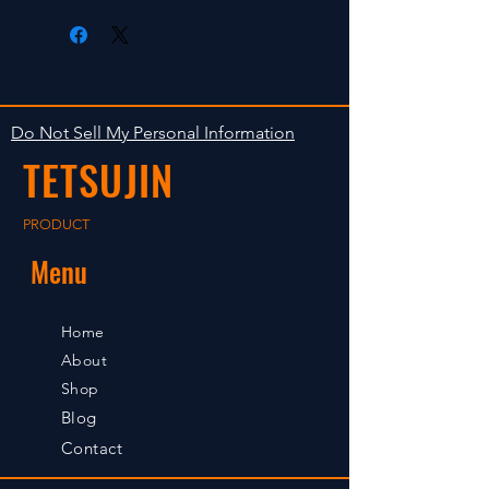
在庫がある場合は２〜５日で出荷
Clear faultless restrictive return
します。海外への出荷は入金確認
isn't accepted in goods.
後の出荷となります。
The occasion with the stock is
shipped in 2-5 days. Shipment to
Do Not Sell My Personal Information
foreign countries will be shipment
TETSUJIN
after payment confirmation.
PRODUCT
Menu
Home
About
Shop
Blog
Contact