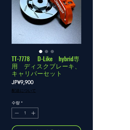
TT-7778 D-Like hybrid専
用 ディスクブレーキ、
キャリパーセット
가
JP¥9,900
격
配送について
수량
*