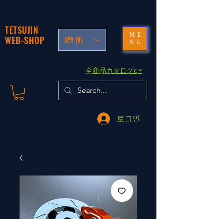
TETSUJIN
ME
WEB-SHOP
JPY (¥)
NU
​全商品カタログ👉
로그인