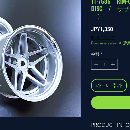
TT-7686 RI
DISC / 
ー）
가
JP¥1,350
격
配送について
Business sales_A 
수량
*
카트에 추가
PRODUCT INFO