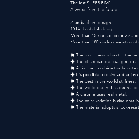
The last SUPER RIM?
A wheel from the future.
2 kinds of rim design
10 kinds of disk design
More than 15 kinds of color variatio
More than 180 kinds of variation o
◉ The roundness is best in the wor
◉ The offset can be changed to 3 
◉ A rim can combine the favorite co
◉ It's possible to paint and enjoy 
◉ The best in the world stiffness.
◉ The world patent has been acqu
◉ A chrome uses real metal.
◉ The color variation is also best i
◉ The material adopts shock-resis