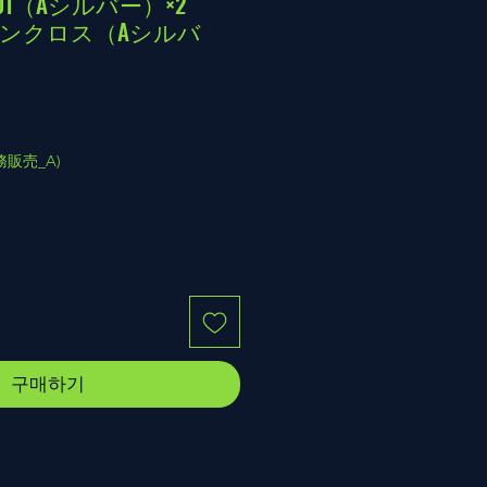
M-01（Aシルバー）×2
サザンクロス（Aシルバ
(業務販売_A)
구매하기