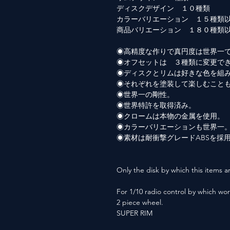
ディスクデザイン １０種類
カラーバリエーション １５種類
商品バリエーション １８０種類
◉高精度な作りで真円度は世界一
◉オフセットは ３種類に変更で
◉ディスクとリムは好きな色を組
◉それぞれを塗装して楽しむこと
◉世界一の剛性。
◉世界特許を取得済み。
◉クロームは本物の金属を使用。
◉カラーバリエーションも世界一
◉素材は耐衝撃グレードABSを採
Only the disk by which this items ar
For 1/10 radio control by which wor
2 piece wheel.
SUPER RIM