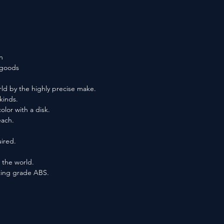
n
f goods
ld by the highly precise make.
kinds.
lor with a disk.
each.
ired.
n the world.
ting grade ABS.