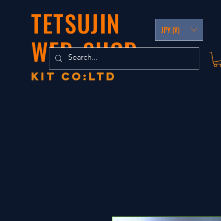
TETSUJIN
JPY (¥)
WEB-SHOP
KIT co:LTD