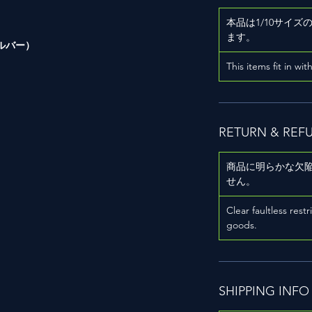
本品は1/10サイ
ます。
シルバー）
This items fit in wit
r）
RETURN & REF
商品に明らかな欠
用
せん。
Clear faultless restr
goods.
SHIPPING INFO