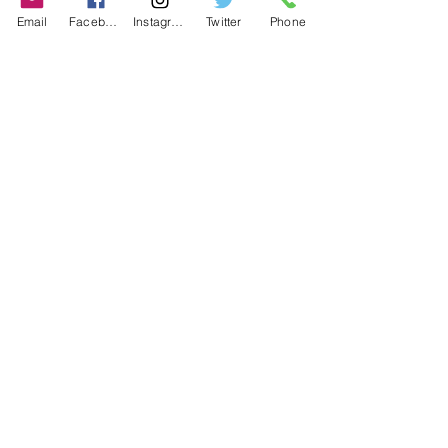
Email
Facebook
Instagram
Twitter
Phone
Contact
486-0905
1-4-3 Inaguchi_cho
Kasugai_city, Aichi JAPAN
Policies
© 2020 BY TEAM-TETTSUJIN With KIT
co.LTD
FAQ
Store Policy
Shipping & Returns