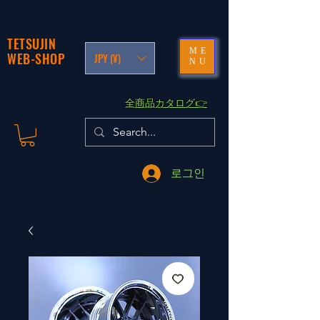
TETSUJIN
ME
WEB-SHOP
JPY (¥)
NU
​全商品カタログ👉
로그인