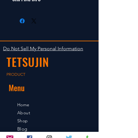
返品は受け付けません。
radio control car.
在庫がある場合は２〜５日で出荷
Clear faultless restrictive return
します。海外への出荷は入金確認
isn't accepted in goods.
後の出荷となります。
The occasion with the stock is
shipped in 2-5 days. Shipment to
Do Not Sell My Personal Information
foreign countries will be shipment
TETSUJIN
after payment confirmation.
PRODUCT
Menu
Home
About
Shop
Blog
Contact