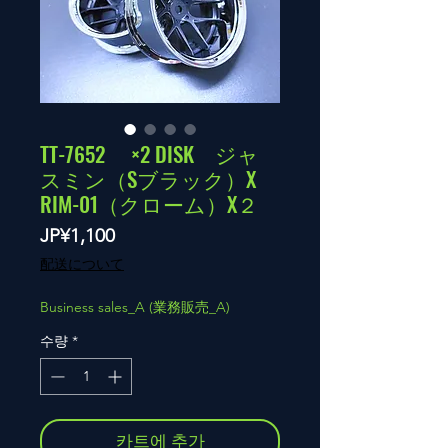
TT-7652 ×2 DISK ジャ
スミン（Sブラック）X
RIM-01（クローム）X２
가
JP¥1,100
격
配送について
Business sales_A (業務販売_A)
수량
*
카트에 추가