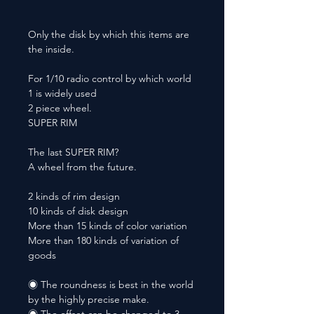
Only the disk by which this items are
the inside.
For 1/10 radio control by which world
1 is widely used
2 piece wheel.
SUPER RIM
The last SUPER RIM?
A wheel from the future.
2 kinds of rim design
10 kinds of disk design
More than 15 kinds of color variation
More than 180 kinds of variation of
goods
◉ The roundness is best in the world
by the highly precise make.