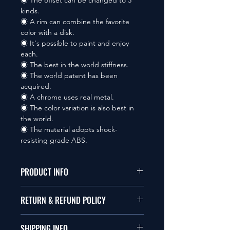
◉ The offset can be changed to 3
kinds.
◉ A rim can combine the favorite
color with a disk.
◉ It's possible to paint and enjoy
each.
◉ The best in the world stiffness.
◉ The world patent has been
acquired.
◉ A chrome uses real metal.
◉ The color variation is also best in
the world.
◉ The material adopts shock-
resisting grade ABS.
PRODUCT INFO
本品は1/10サイズのラジオコント
RETURN & REFUND POLICY
ールカーに適合します。
商品に明らかな欠陥がないかぎり
SHIPPING INFO
This items fit in with 1/10 sizes of