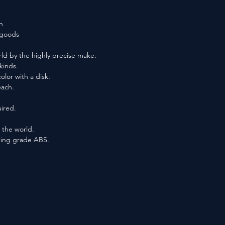
n
f goods
ld by the highly precise make.
kinds.
lor with a disk.
each.
ired.
n the world.
ting grade ABS.