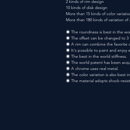
2 kinds of rim design
10 kinds of disk design
More than 15 kinds of color variatio
More than 180 kinds of variation o
◉ The roundness is best in the wor
◉ The offset can be changed to 3 
◉ A rim can combine the favorite co
◉ It's possible to paint and enjoy 
◉ The best in the world stiffness.
◉ The world patent has been acqu
◉ A chrome uses real metal.
◉ The color variation is also best i
◉ The material adopts shock-resis