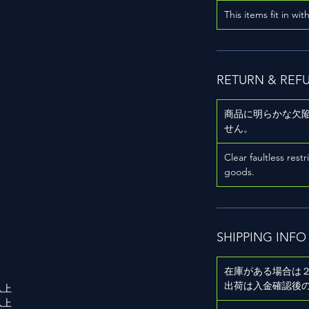
This items fit in wit
RETURN & REF
商品に明らかな欠
せん。
用
Clear faultless restr
goods.
SHIPPING INFO
在庫がある場合は
出荷は入金確認後
以上
以上