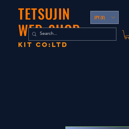
TETSUJIN
JPY (¥)
WEB-SHOP
KIT co:LTD