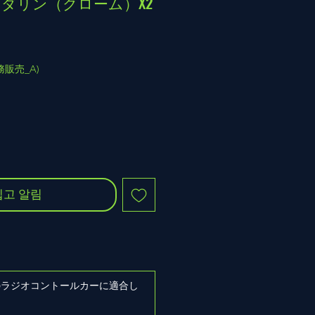
マンダリン（クローム）X2
(業務販売_A)
입고 알림
ズのラジオコントールカーに適合し