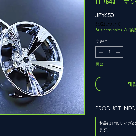
TT-7643 
가
JP¥650
격
配送について
Business sales_A 
수량
*
품절
재
PRODUCT INFO
本品は1/10サイ
ます。