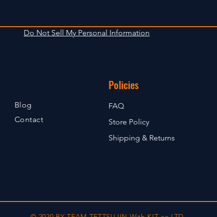
Do Not Sell My Personal Information
Policies
Blog
FAQ
Contact
Store Policy
Shipping & Returns
© 2020 BY TEAM-TETTSUJIN With KIT co.LTD