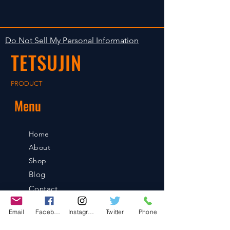
後の出荷となります。
The occasion with the stock is
shipped in 2-5 days. Shipment to
Do Not Sell My Personal Information
foreign countries will be shipment
TETSUJIN
after payment confirmation.
PRODUCT
Menu
Home
About
Shop
Blog
Contact
Email
Facebook
Instagram
Twitter
Phone
Contact