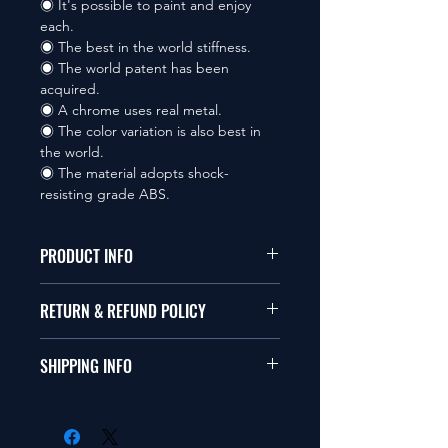
◉ It's possible to paint and enjoy
each.
◉ The best in the world stiffness.
◉ The world patent has been
acquired.
◉ A chrome uses real metal.
◉ The color variation is also best in
the world.
◉ The material adopts shock-
resisting grade ABS.
PRODUCT INFO
本品は1/10サイズのラジオコント
RETURN & REFUND POLICY
ールカーに適合します。
商品に明らかな欠陥がないかぎり
SHIPPING INFO
This items fit in with 1/10 sizes of
返品は受け付けません。
radio control car.
在庫がある場合は２〜５日で出荷
Clear faultless restrictive return
します。海外への出荷は入金確認
isn't accepted in goods.