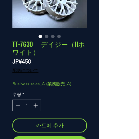
TT-7630 デイジー（Hホ
ワイト）
가
JP¥450
격
配送について
Business sales_A (業務販売_A)
수량
*
카트에 추가