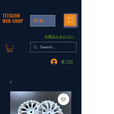
TETSUJIN
ME
WEB-SHOP
JPY (¥)
NU
​全商品カタログ👉
로그인