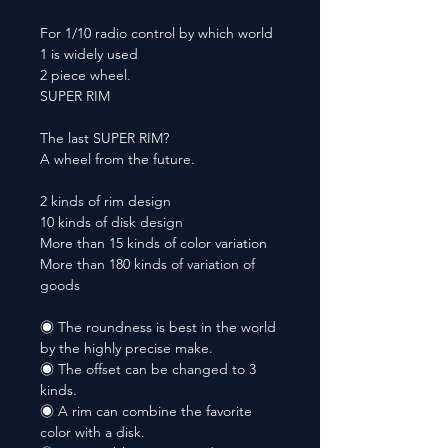
For 1/10 radio control by which world
1 is widely used
2 piece wheel.
SUPER RIM
The last SUPER RIM?
A wheel from the future.
2 kinds of rim design
10 kinds of disk design
More than 15 kinds of color variation
More than 180 kinds of variation of
goods
◉ The roundness is best in the world
by the highly precise make.
◉ The offset can be changed to 3
kinds.
◉ A rim can combine the favorite
color with a disk.