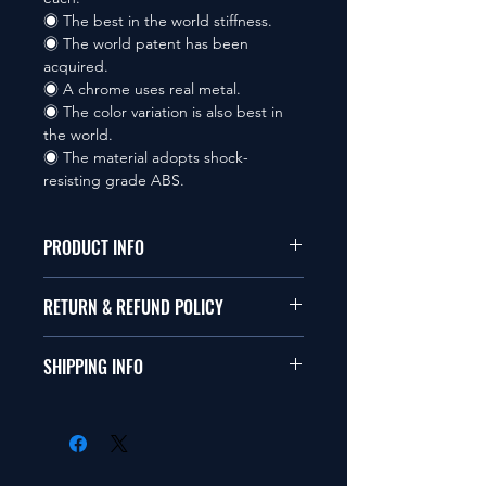
◉ The best in the world stiffness.
◉ The world patent has been
acquired.
◉ A chrome uses real metal.
◉ The color variation is also best in
the world.
◉ The material adopts shock-
resisting grade ABS.
PRODUCT INFO
本品は1/10サイズのラジオコント
RETURN & REFUND POLICY
ールカーに適合します。
商品に明らかな欠陥がないかぎり
SHIPPING INFO
This items fit in with 1/10 sizes of
返品は受け付けません。
radio control car.
在庫がある場合は２〜５日で出荷
Clear faultless restrictive return
します。海外への出荷は入金確認
isn't accepted in goods.
後の出荷となります。