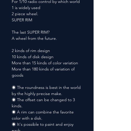
For 1/10 radio control by which world
1 is widely used
2 piece wheel.
SUPER RIM
The last SUPER RIM?
A wheel from the future.
2 kinds of rim design
10 kinds of disk design
More than 15 kinds of color variation
More than 180 kinds of variation of
goods
◉ The roundness is best in the world
by the highly precise make.
◉ The offset can be changed to 3
kinds.
◉ A rim can combine the favorite
color with a disk.
◉ It's possible to paint and enjoy
each.