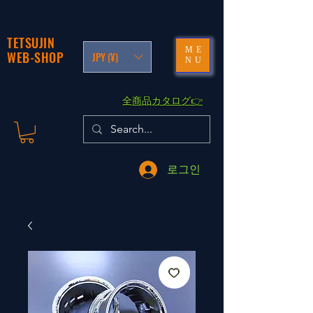
TETSUJIN
ME
WEB-SHOP
JPY (¥)
NU
​全商品カタログ👉
로그인