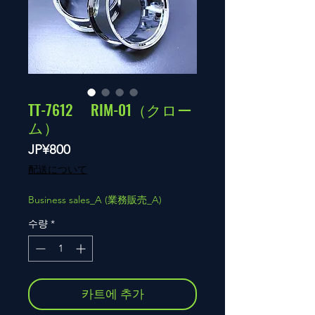
TT-7612 RIM-01（クロー
ム）
가
JP¥800
격
配送について
Business sales_A (業務販売_A)
수량
*
카트에 추가