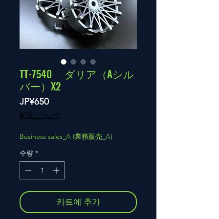
TT-7540 ダリア（Aシル
バー）X2
가
JP¥650
격
配送について
Business sales_A (業務販売_A)
수량
*
카트에 추가