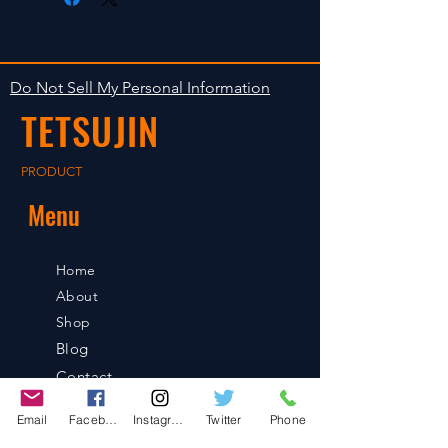
isn't accepted in goods.
後の出荷となります。
The occasion with the stock is
shipped in 2-5 days. Shipment to
Do Not Sell My Personal Information
foreign countries will be shipment
TETSUJIN
after payment confirmation.
PRODUCT
Menu
Home
About
Shop
Blog
Contact
Email
Facebook
Instagram
Twitter
Phone
Contact