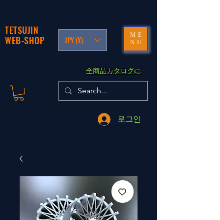
TETSUJIN
ME
WEB-SHOP
JPY (¥)
NU
​全商品カタログ👉
로그인