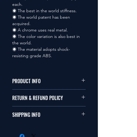
each.
◉ The best in the world stiffness.
◉ The world patent has been
acquired.
◉ A chrome uses real metal.
◉ The color variation is also best in
the world.
◉ The material adopts shock-
resisting grade ABS.
PRODUCT INFO
本品は1/10サイズのラジオコント
RETURN & REFUND POLICY
ールカーに適合します。
商品に明らかな欠陥がないかぎり
SHIPPING INFO
This items fit in with 1/10 sizes of
返品は受け付けません。
radio control car.
在庫がある場合は２〜５日で出荷
Clear faultless restrictive return
します。海外への出荷は入金確認