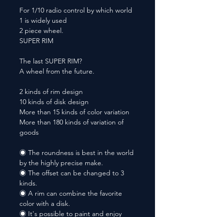
For 1/10 radio control by which world
1 is widely used
2 piece wheel.
SUPER RIM
The last SUPER RIM?
A wheel from the future.
2 kinds of rim design
10 kinds of disk design
More than 15 kinds of color variation
More than 180 kinds of variation of
goods
◉ The roundness is best in the world
by the highly precise make.
◉ The offset can be changed to 3
kinds.
◉ A rim can combine the favorite
color with a disk.
◉ It's possible to paint and enjoy