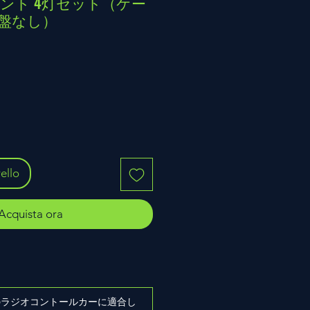
フロント 4灯セット（ケー
盤なし）
ello
Acquista ora
ズのラジオコントールカーに適合し