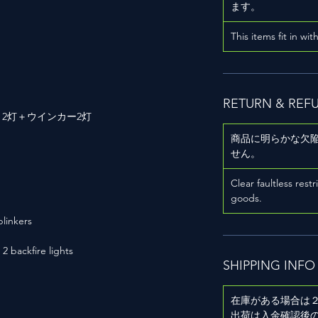
ます。
This items fit in wit
RETURN & REF
2灯＋ウインカー2灯
商品に明らかな欠
せん。
Clear faultless restr
goods.
blinkers
+ 2 backfire lights
SHIPPING INFO
在庫がある場合は
出荷は入金確認後