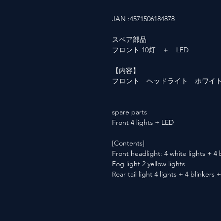
JAN :4571506184878
スペア部品
フロント 10灯 ＋ LED
【内容】
フロント ヘッドライト ホワイト
spare parts
Front 4 lights + LED
[Contents]
Front headlight: 4 white lights + 4 
Fog light 2 yellow lights
Rear tail light 4 lights + 4 blinkers 