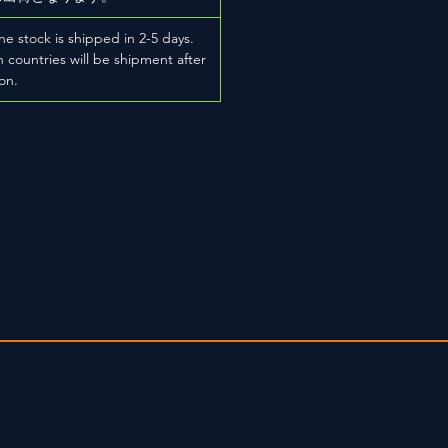
he stock is shipped in 2-5 days.
 countries will be shipment after
on.