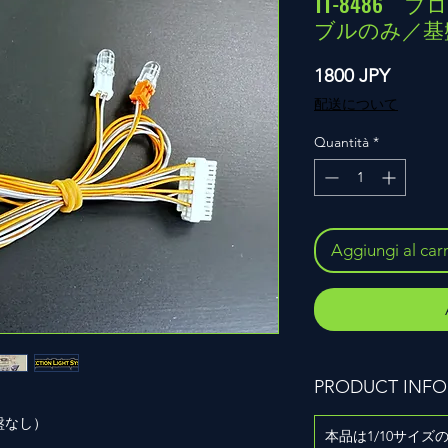
TT-8486 
ブルのみ／基
Prezzo
1800 JPY
配送について
Quantità
*
Aggiungi al carr
PRODUCT INFO
基盤なし）
本品は1/10サイ