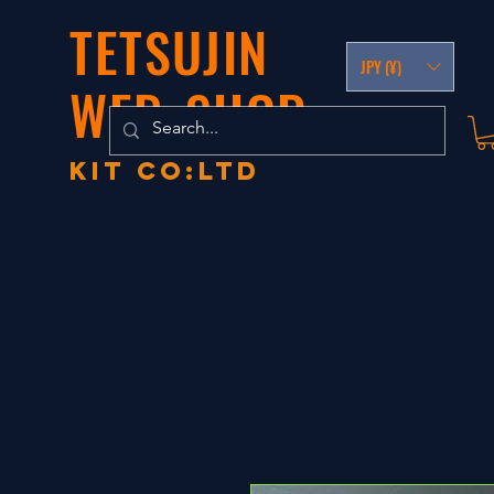
TETSUJIN
JPY (¥)
WEB-SHOP
KIT co:LTD