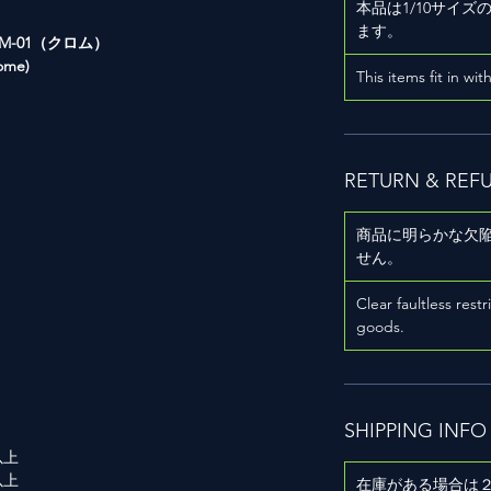
本品は1/10サイ
ます。
M-01（クロム）
ome)
This items fit in wit
RETURN & REF
用
商品に明らかな欠
せん。
Clear faultless restr
goods.
SHIPPING INFO
以上
以上
在庫がある場合は