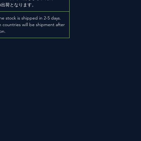
の出荷となります。
he stock is shipped in 2-5 days.
 countries will be shipment after
on.