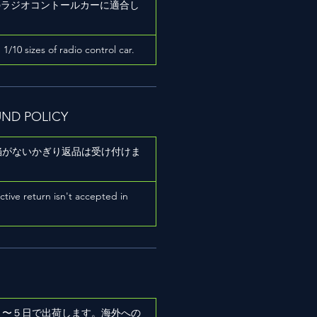
ズのラジオコントールカーに適合し
h 1/10 sizes of radio control car.
UND POLICY
陥がないかぎり返品は受け付けま
ictive return isn't accepted in
２〜５日で出荷します。海外への