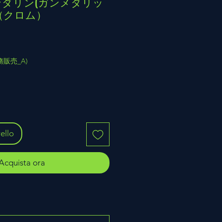
 マンダリン(ガンメタリッ
01（クロム）
(業務販売_A)
ello
Acquista ora