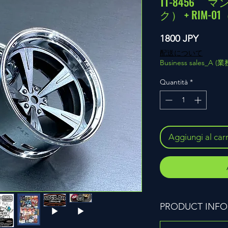
TT-8456
ク） + RIM-
Prezzo
1800 JPY
配送について
Business sales_A 
Quantità
*
Aggiungi al carr
PRODUCT INFO