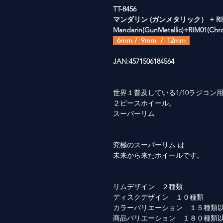
TT-8456
マンダリン (ガンメタリック） + RI
Mandarin(GunMetallic)+RIM01(Chr
6mm / 9mm / 12mm
JAN:4571506184564
世界１普及している1/10ラジコン
２ピースホイール。
スーパーリム
究極のスーパーリム は
未来から来たホイールです。
リムデザイン ２種類
ディスクデザイン １０種類
カラーバリエーション １５種類
商品バリエーション １８０種類