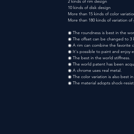
2 kinds of rim design
10 kinds of disk design
More than 15 kinds of color variatio
More than 180 kinds of variation o
◉ The roundness is best in the wor
◉ The offset can be changed to 3 
◉ A rim can combine the favorite co
◉ It's possible to paint and enjoy 
◉ The best in the world stiffness.
◉ The world patent has been acqu
◉ A chrome uses real metal.
◉ The color variation is also best i
◉ The material adopts shock-resis