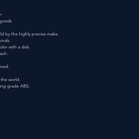
n
f goods
ld by the highly precise make.
kinds.
lor with a disk.
each.
ired.
n the world.
ting grade ABS.