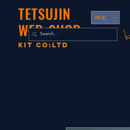
TETSUJIN
JPY (¥)
WEB-SHOP
KIT co:LTD