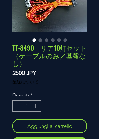
TT-8490 リア10灯セット
（ケーブルのみ／基盤な
し）
Prezzo
2500 JPY
配送について
Quantità
*
Aggiungi al carrello