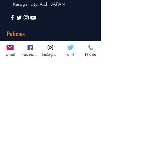
Kasugai_city, Aichi JAPAN
Policies
© 2020 BY TEAM-TETTSUJIN With KIT
co.LTD
Email
Facebook
Instagram
Twitter
Phone
FAQ
Store Policy
Shipping & Returns