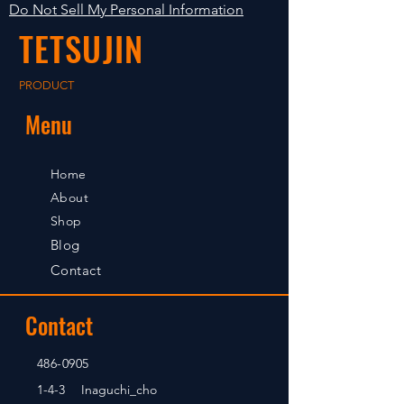
shipped in 2-5 days. Shipment to
Do Not Sell My Personal Information
foreign countries will be shipment
TETSUJIN
after payment confirmation.
PRODUCT
Menu
Home
About
Shop
Blog
Contact
Contact
486-0905
1-4-3 Inaguchi_cho