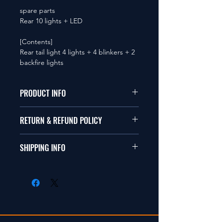
spare parts
Rear 10 lights + LED
[Contents]
Rear tail light 4 lights + 4 blinkers + 2
backfire lights
PRODUCT INFO
本品は1/10サイズのラジオコント
RETURN & REFUND POLICY
ールカーに適合します。
商品に明らかな欠陥がないかぎり
SHIPPING INFO
This items fit in with 1/10 sizes of
返品は受け付けません。
radio control car.
在庫がある場合は２〜５日で出荷
Clear faultless restrictive return
します。海外への出荷は入金確認
isn't accepted in goods.
後の出荷となります。
The occasion with the stock is