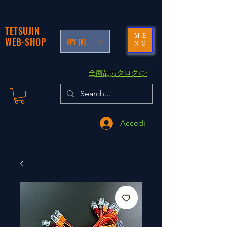
TETSUJIN
ME
WEB-SHOP
JPY (¥)
NU
​全商品カタログ👉
Accedi