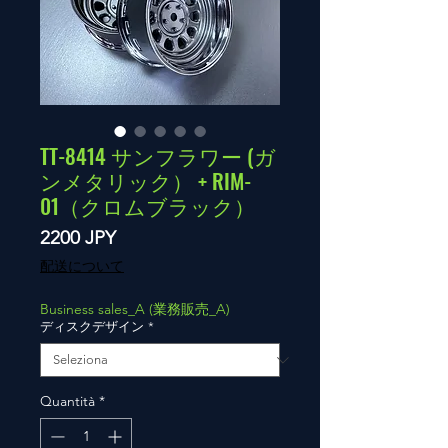
TT-8414 サンフラワー (ガ
ンメタリック） + RIM-
01（クロムブラック）
Prezzo
2200 JPY
配送について
Business sales_A (業務販売_A)
ディスクデザイン
*
Quantità
*