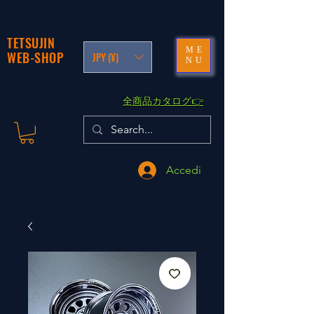
TETSUJIN
ME
WEB-SHOP
JPY (¥)
NU
​全商品カタログ👉
Accedi