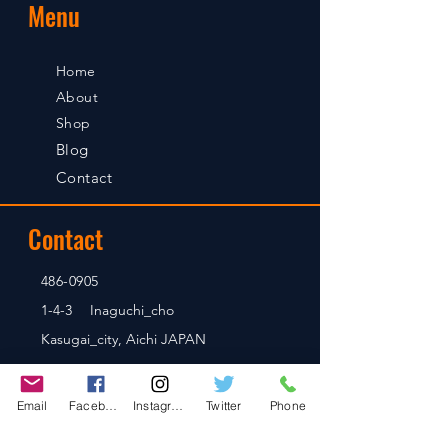
Menu
Home
About
Shop
Blog
Contact
Contact
486-0905
1-4-3 Inaguchi_cho
Kasugai_city, Aichi JAPAN
Email
Facebook
Instagram
Twitter
Phone
Policies