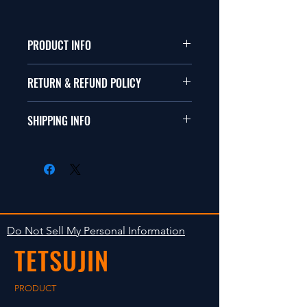
PRODUCT INFO
1/10サイズのラジコンに適合します。
RETURN & REFUND POLICY
TEAM-TETSUJINの２ピースリムは
世界特許取得製品です。
商品に問題がない限り返品は受け付け
３段階（3mm間隔）でオフセットの
SHIPPING INFO
ません。商品到着後、万一商品に問題
変更ができます。
がある場合は７日以内に連絡をくださ
挿入後、ロックをしてご使用くださ
商品の出荷は入金確認後の１〜３日以
い。７日を過ぎると変院の受け付けは
い。
内の発送計画です。多方で販売してお
致しかねます。
一度ロックしたディスクは外さないで
りますので在庫が無くなる場合もあり
ください。
ます。あらかじめご容赦ください。
外した場合は結合強度が落ちるので再
使用しないでください。
Do Not Sell My Personal Information
TETSUJIN
PRODUCT