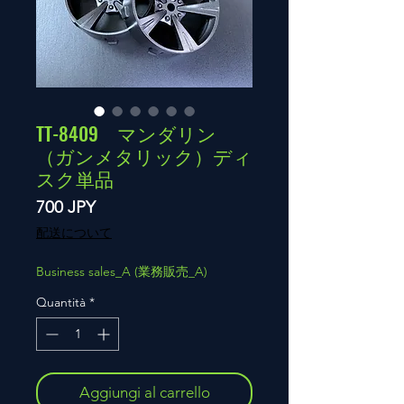
TT-8409 マンダリン
（ガンメタリック）ディ
スク単品
Prezzo
700 JPY
配送について
Business sales_A (業務販売_A)
Quantità
*
Aggiungi al carrello