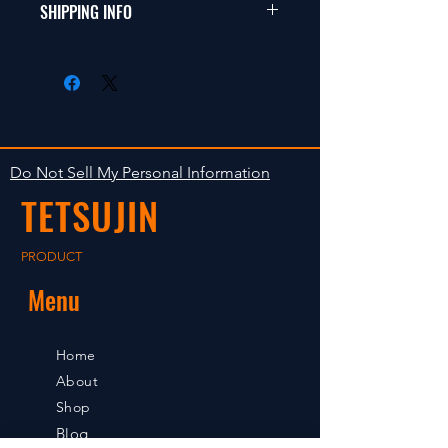
商品に明らかな欠陥がないかぎり
SHIPPING INFO
This items fit in with 1/10 sizes of
返品は受け付けません。
radio control car.
在庫がある場合は２〜５日で出荷
Clear faultless restrictive return
します。海外への出荷は入金確認
isn't accepted in goods.
後の出荷となります。
The occasion with the stock is
shipped in 2-5 days. Shipment to
Do Not Sell My Personal Information
foreign countries will be shipment
TETSUJIN
after payment confirmation.
PRODUCT
Menu
Home
About
Shop
Blog