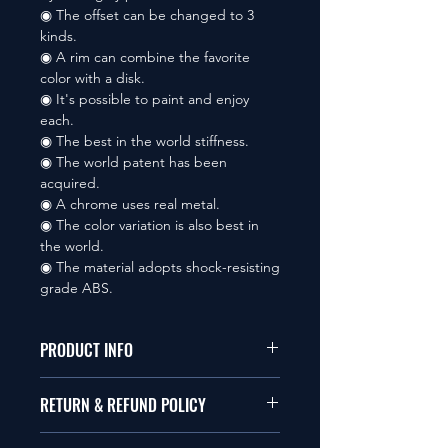
◉ The offset can be changed to 3
kinds.
◉ A rim can combine the favorite
color with a disk.
◉ It's possible to paint and enjoy
each.
◉ The best in the world stiffness.
◉ The world patent has been
acquired.
◉ A chrome uses real metal.
◉ The color variation is also best in
the world.
◉ The material adopts shock-resisting
grade ABS.
PRODUCT INFO
本品は1/10サイズのラジオコント
RETURN & REFUND POLICY
ールカーに適合します。