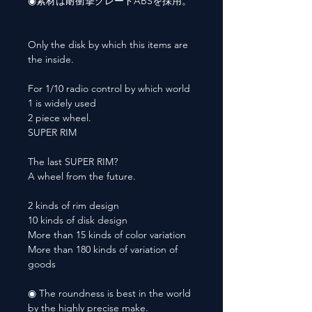
◉素材は耐衝撃グレードABSを採用。
Only the disk by which this items are
the inside.
For 1/10 radio control by which world
1 is widely used
2 piece wheel.
SUPER RIM
The last SUPER RIM?
A wheel from the future.
2 kinds of rim design
10 kinds of disk design
More than 15 kinds of color variation
More than 180 kinds of variation of
goods
◉ The roundness is best in the world
by the highly precise make.