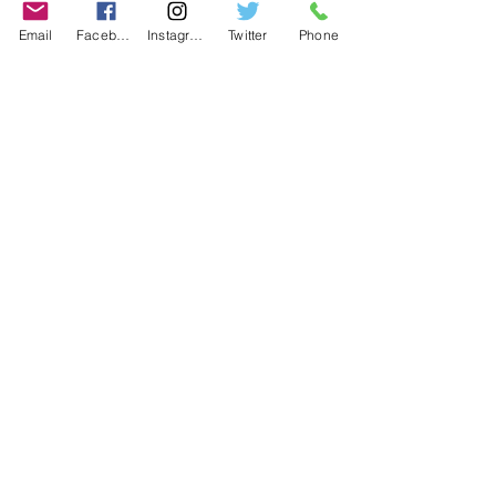
Contact
Email
Facebook
Instagram
Twitter
Phone
Contact
486-0905
1-4-3 Inaguchi_cho
Kasugai_city, Aichi JAPAN
Policies
© 2020 BY TEAM-TETTSUJIN With KIT
co.LTD
FAQ
Store Policy
Shipping & Returns