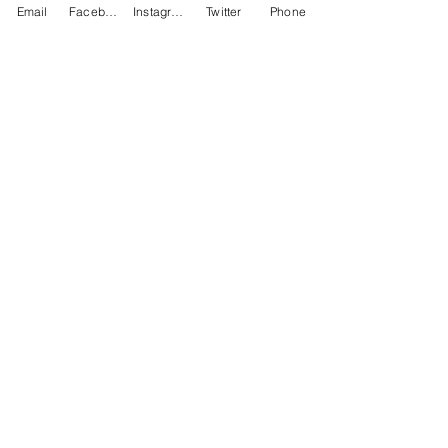
Email
Facebook
Instagram
Twitter
Phone
Contact
486-0905
1-4-3 Inaguchi_cho
Kasugai_city, Aichi JAPAN
Policies
© 2020 BY TEAM-TETTSUJIN With KIT
co.LTD
FAQ
Store Policy
Shipping & Returns