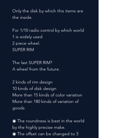
Only the disk by which this items are
the inside.
For 1/10 radio control by which world
1 is widely used
2 piece wheel.
SUPER RIM
The last SUPER RIM?
A wheel from the future.
2 kinds of rim design
10 kinds of disk design
More than 15 kinds of color variation
More than 180 kinds of variation of
goods
◉ The roundness is best in the world
by the highly precise make.
◉ The offset can be changed to 3