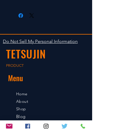
radio control car.
在庫がある場合は２〜５日で出荷
Clear faultless restrictive return
します。海外への出荷は入金確認
isn't accepted in goods.
後の出荷となります。
The occasion with the stock is
shipped in 2-5 days. Shipment to
Do Not Sell My Personal Information
foreign countries will be shipment
TETSUJIN
after payment confirmation.
PRODUCT
Menu
Home
About
Shop
Blog
Contact