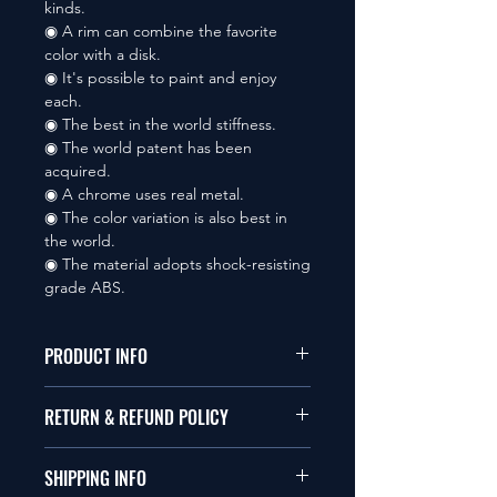
kinds.
◉ A rim can combine the favorite
color with a disk.
◉ It's possible to paint and enjoy
each.
◉ The best in the world stiffness.
◉ The world patent has been
acquired.
◉ A chrome uses real metal.
◉ The color variation is also best in
the world.
◉ The material adopts shock-resisting
grade ABS.
PRODUCT INFO
本品は1/10サイズのラジオコント
RETURN & REFUND POLICY
ールカーに適合します。
商品に明らかな欠陥がないかぎり
SHIPPING INFO
This items fit in with 1/10 sizes of
返品は受け付けません。