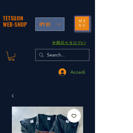
TETSUJIN
ME
WEB-SHOP
JPY (¥)
NU
​全商品カタログ👉
Accedi