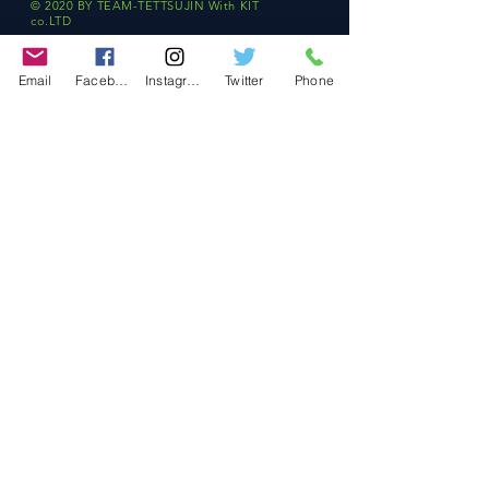
© 2020 BY TEAM-TETTSUJIN With KIT
co.LTD
FAQ
Email
Facebook
Instagram
Twitter
Phone
Store Policy
Shipping & Returns