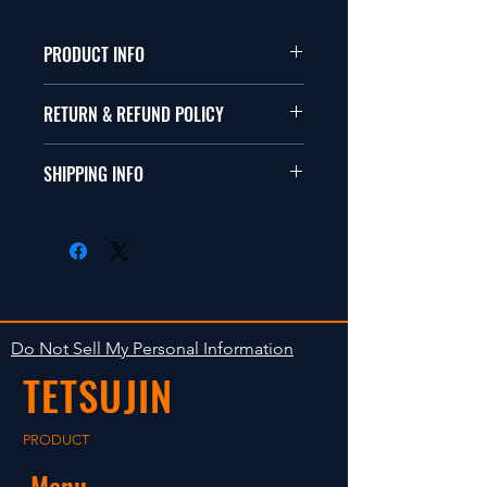
PRODUCT INFO
本品はテツジンオリジナルデザイ
RETURN & REFUND POLICY
ンです。
商品に明らかな欠陥がないかぎり
SHIPPING INFO
This items are the rut gin original
返品は受け付けません。
design.
在庫がある場合は２〜５日で出荷
Clear faultless restrictive return
します。海外への出荷は入金確認
isn't accepted in goods.
後の出荷となります。
The occasion with the stock is
shipped in 2-5 days. Shipment to
Do Not Sell My Personal Information
foreign countries will be shipment
TETSUJIN
after payment confirmation.
PRODUCT
Menu