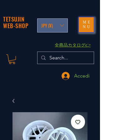
TETSUJIN
ME
WEB-SHOP
JPY (¥)
NU
​全商品カタログ👉
Accedi