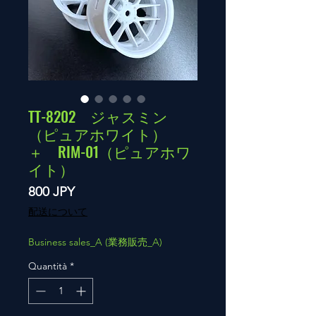
TT-8202 ジャスミン
（ピュアホワイト）
＋ RIM-01（ピュアホワ
イト）
Prezzo
800 JPY
配送について
Business sales_A (業務販売_A)
Quantità
*