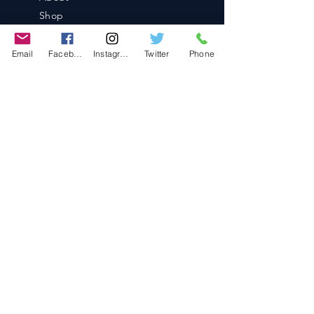
Shop
Blog
Contact
Email
Facebook
Instagram
Twitter
Phone
Contact
486-0905
1-4-3 Inaguchi_cho
Kasugai_city, Aichi JAPAN
Policies
© 2020 BY TEAM-TETTSUJIN With KIT
co.LTD
FAQ