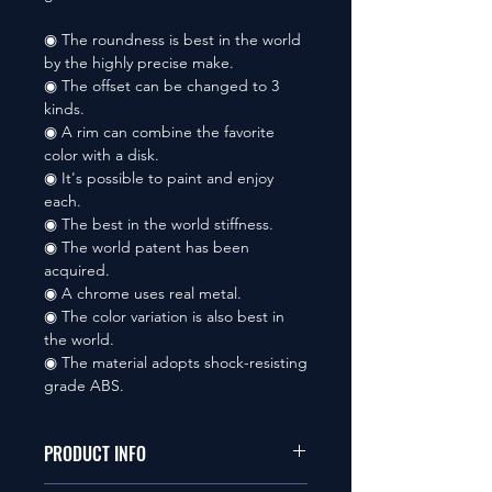
◉ The roundness is best in the world
by the highly precise make.
◉ The offset can be changed to 3
kinds.
◉ A rim can combine the favorite
color with a disk.
◉ It's possible to paint and enjoy
each.
◉ The best in the world stiffness.
◉ The world patent has been
acquired.
◉ A chrome uses real metal.
◉ The color variation is also best in
the world.
◉ The material adopts shock-resisting
grade ABS.
PRODUCT INFO