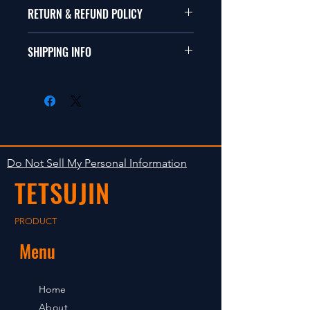
本品は1/10サイズのラジオコント
RETURN & REFUND POLICY
ールカーに適合します。
商品に明らかな欠陥がないかぎり
SHIPPING INFO
This items fit in with 1/10 sizes of
返品は受け付けません。
radio control car.
在庫がある場合は２〜５日で出荷
Clear faultless restrictive return
します。海外への出荷は入金確認
isn't accepted in goods.
後の出荷となります。
The occasion with the stock is
shipped in 2-5 days. Shipment to
Do Not Sell My Personal Information
foreign countries will be shipment
TETSUJIN
after payment confirmation.
PRODUCT
Menu
Home
About