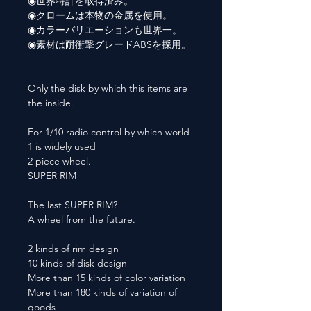
◉世界特許を取得済み。
◉クロームは本物の金属を使用。
◉カラーバリエーションも世界一。
◉素材は耐衝撃グレードABSを採用。
Only the disk by which this items are
the inside.
For 1/10 radio control by which world
1 is widely used
2 piece wheel.
SUPER RIM
The last SUPER RIM?
A wheel from the future.
2 kinds of rim design
10 kinds of disk design
More than 15 kinds of color variation
More than 180 kinds of variation of
goods