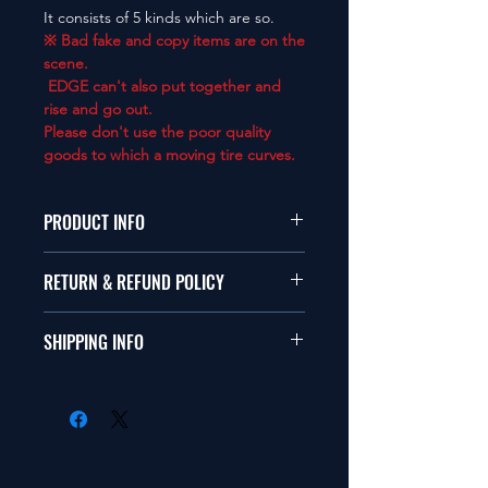
It consists of 5 kinds which are so.
※ Bad fake and copy items are on the
scene.
EDGE can't also put together and
rise and go out.
Please don't use the poor quality
goods to which a moving tire curves.
PRODUCT INFO
本品は1/10サイズのラジオコント
RETURN & REFUND POLICY
ールカーに適合します。
商品に明らかな欠陥がないかぎり
SHIPPING INFO
This items fit in with 1/10 sizes of
返品は受け付けません。
radio control car.
在庫がある場合は２〜５日で出荷
Clear faultless restrictive return
します。海外への出荷は入金確認
isn't accepted in goods.
後の出荷となります。
The occasion with the stock is