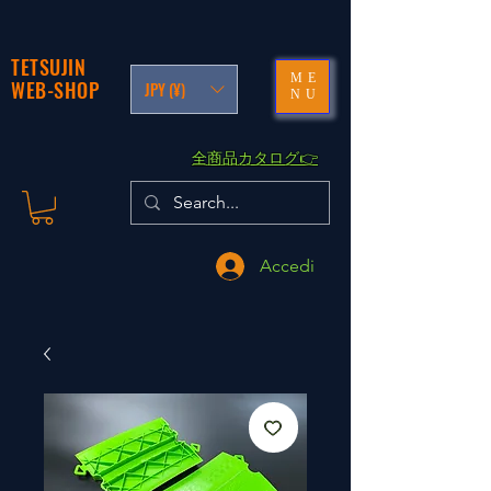
TETSUJIN
ME
WEB-SHOP
JPY (¥)
NU
​全商品カタログ👉
Accedi