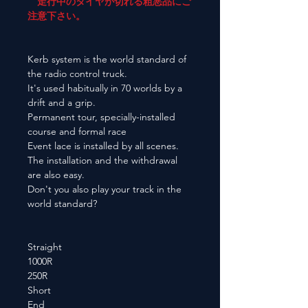
走行中のタイヤが切れる粗悪品にご
注意下さい。
Kerb system is the world standard of
the radio control truck.
It's used habitually in 70 worlds by a
drift and a grip.
Permanent tour, specially-installed
course and formal race
Event lace is installed by all scenes.
The installation and the withdrawal
are also easy.
Don't you also play your track in the
world standard?
Straight
1000R
250R
Short
End