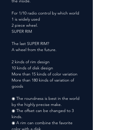
the inside.
For 1/10 radio control by which world
1 is widely used
2 piece wheel.
SUPER RIM
The last SUPER RIM?
A wheel from the future.
2 kinds of rim design
10 kinds of disk design
More than 15 kinds of color variation
More than 180 kinds of variation of
goods
◉ The roundness is best in the world
by the highly precise make.
◉ The offset can be changed to 3
kinds.
◉ A rim can combine the favorite
color with a disk.