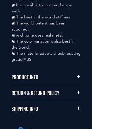
◉ It's possible to paint and enjoy
each.
◉ The best in the world stiffness.
◉ The world patent has been
acquired.
◉ A chrome uses real metal.
◉ The color variation is also best in
the world.
◉ The material adopts shock-resisting
grade ABS.
PRODUCT INFO
本品は1/10サイズのラジオコント
RETURN & REFUND POLICY
ールカーに適合します。
商品に明らかな欠陥がないかぎり
SHIPPING INFO
This items fit in with 1/10 sizes of
返品は受け付けません。
radio control car.
在庫がある場合は２〜５日で出荷
Clear faultless restrictive return
します。海外への出荷は入金確認