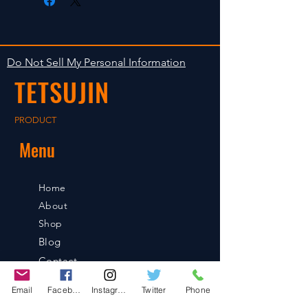
isn't accepted in goods.
後の出荷となります。
The occasion with the stock is
shipped in 2-5 days. Shipment to
Do Not Sell My Personal Information
foreign countries will be shipment
TETSUJIN
after payment confirmation.
PRODUCT
Menu
Home
About
Shop
Blog
Contact
Email
Facebook
Instagram
Twitter
Phone
Contact