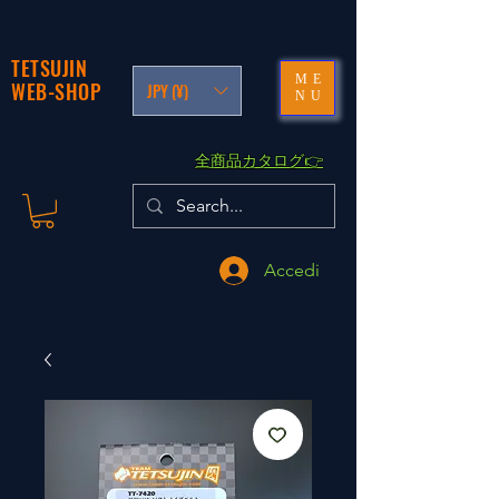
TETSUJIN
ME
WEB-SHOP
JPY (¥)
NU
​全商品カタログ👉
Accedi