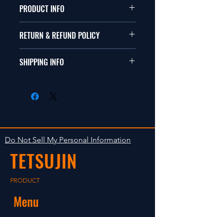
PRODUCT INFO
本品は1/10サイズのラジオコント
RETURN & REFUND POLICY
ールカーに適合します。
商品に明らかな欠陥がないかぎり
SHIPPING INFO
This items fit in with 1/10 sizes of
返品は受け付けません。
radio control car.
在庫がある場合は２〜５日で出荷
Clear faultless restrictive return
します。海外への出荷は入金確認
isn't accepted in goods.
後の出荷となります。
The occasion with the stock is
shipped in 2-5 days. Shipment to
Do Not Sell My Personal Information
foreign countries will be shipment
TETSUJIN
after payment confirmation.
PRODUCT
Menu