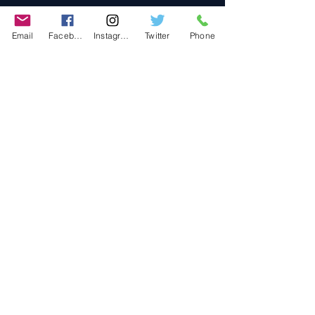
FAQ
Email
Facebook
Instagram
Twitter
Phone
Store Policy
Shipping & Returns