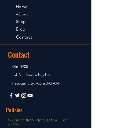
Home
About
Shop
Blog
Contact
Contact
486-0905
1-4-3 Inaguchi_cho
Kasugai_city, Aichi JAPAN
Policies
© 2020 BY TEAM-TETTSUJIN With KIT
co.LTD