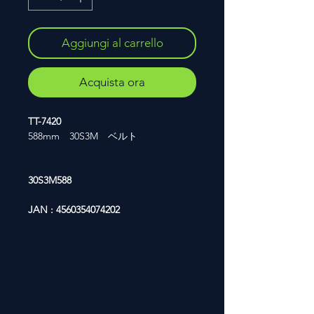
Aggiungi al carrello
Acquista ora
TT-7420
588mm 30S3M ベルト
30S3M588
JAN : 4560354074202