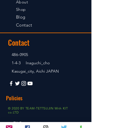
About
Shop
Blog
Contact
Contact
486-0905
1-4-3 Inaguchi_cho
Kasugai_city, Aichi JAPAN
Policies
© 2020 BY TEAM-TETTSUJIN With KIT
co.LTD
FAQ