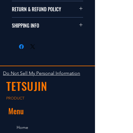
本品は1/10サイズのラジオコント
RETURN & REFUND POLICY
ールカーに適合します。
商品に明らかな欠陥がないかぎり
SHIPPING INFO
This items fit in with 1/10 sizes of
返品は受け付けません。
radio control car.
在庫がある場合は２〜５日で出荷
Clear faultless restrictive return
します。海外への出荷は入金確認
isn't accepted in goods.
後の出荷となります。
The occasion with the stock is
shipped in 2-5 days. Shipment to
Do Not Sell My Personal Information
foreign countries will be shipment
TETSUJIN
after payment confirmation.
PRODUCT
Menu
Home