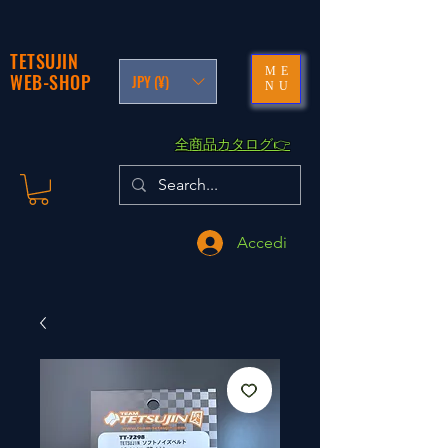
TETSUJIN
ME
WEB-SHOP
JPY (¥)
NU
​全商品カタログ👉
Accedi