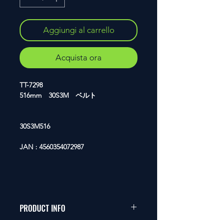
Aggiungi al carrello
Acquista ora
TT-7298
516mm 30S3M ベルト
30S3M516
JAN : 4560354072987
PRODUCT INFO