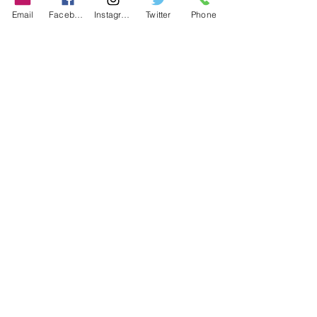
Store Policy
Email
Facebook
Instagram
Twitter
Phone
Shipping & Returns