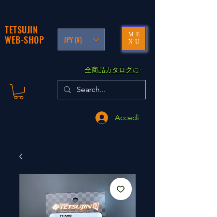
TETSUJIN
ME
WEB-SHOP
JPY (¥)
NU
​全商品カタログ👉
Accedi