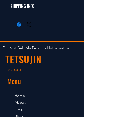
商品に明らかな欠陥がないかぎり
SHIPPING INFO
This items fit in with 1/10 sizes of
返品は受け付けません。
radio control car.
在庫がある場合は２〜５日で出荷
Clear faultless restrictive return
します。海外への出荷は入金確認
isn't accepted in goods.
後の出荷となります。
The occasion with the stock is
shipped in 2-5 days. Shipment to
Do Not Sell My Personal Information
foreign countries will be shipment
TETSUJIN
after payment confirmation.
PRODUCT
Menu
Home
About
Shop
Blog