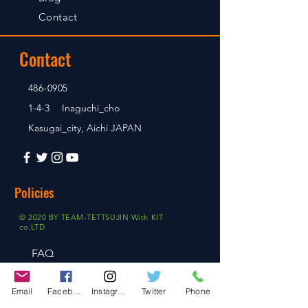
Contact
Contact
486-0905
1-4-3 Inaguchi_cho
Kasugai_city, Aichi JAPAN
Policies
© 2020 BY TEAM-TETTSUJIN With KIT
co.LTD
FAQ
Store Policy
Email
Facebook
Instagram
Twitter
Phone
Shipping & Returns