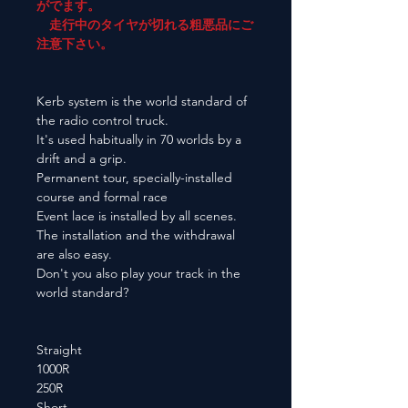
がでます。
走行中のタイヤが切れる粗悪品にご
注意下さい。
Kerb system is the world standard of
the radio control truck.
It's used habitually in 70 worlds by a
drift and a grip.
Permanent tour, specially-installed
course and formal race
Event lace is installed by all scenes.
The installation and the withdrawal
are also easy.
Don't you also play your track in the
world standard?
Straight
1000R
250R
Short