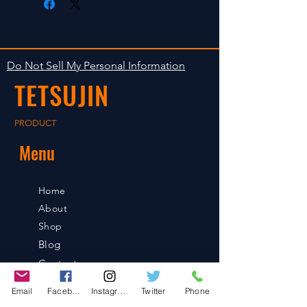
します。海外への出荷は入金確認
isn't accepted in goods.
後の出荷となります。
The occasion with the stock is
shipped in 2-5 days. Shipment to
Do Not Sell My Personal Information
foreign countries will be shipment
TETSUJIN
after payment confirmation.
PRODUCT
Menu
Home
About
Shop
Blog
Contact
Email
Facebook
Instagram
Twitter
Phone
Contact