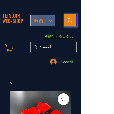
TETSUJIN
ME
WEB-SHOP
JPY (¥)
NU
​全商品カタログ👉
Accedi