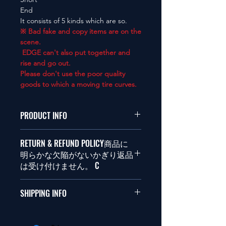
End
It consists of 5 kinds which are so.
※ Bad fake and copy items are on the
scene.
EDGE can't also put together and
rise and go out.
Please don't use the poor quality
goods to which a moving tire curves.
PRODUCT INFO
本品は1/10サイズのラジオコント
RETURN & REFUND POLICY商品に
ールカーに適合します。
明らかな欠陥がないかぎり返品
は受け付けません。 C
This items fit in with 1/10 sizes of
radio control car.
商品に明らかな欠陥がないかぎり
SHIPPING INFO
返品は受け付けません。
在庫がある場合は２〜５日で出荷
Clear faultless restrictive return