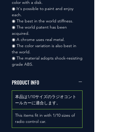
color with a disk.
◉ It's possible to paint and enjoy
each.
◉ The best in the world stiffness.
◉ The world patent has been
acquired.
◉ A chrome uses real metal.
◉ The color variation is also best in
the world.
◉ The material adopts shock-resisting
grade ABS.
PRODUCT INFO
本品は1/10サイズのラジオコント
ールカーに適合します。
This items fit in with 1/10 sizes of
radio control car.