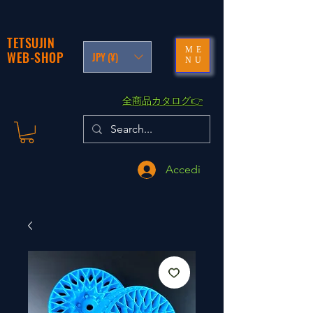
TETSUJIN
ME
WEB-SHOP
JPY (¥)
NU
​全商品カタログ👉
Accedi