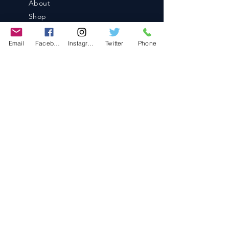
About
Shop
Blog
Email
Facebook
Instagram
Twitter
Phone
Contact
Contact
486-0905
1-4-3 Inaguchi_cho
Kasugai_city, Aichi JAPAN
Policies
© 2020 BY TEAM-TETTSUJIN With KIT
co.LTD
FAQ