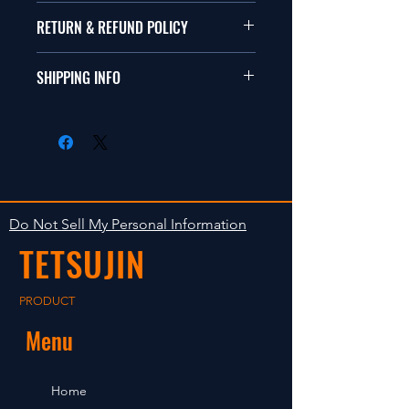
RETURN & REFUND POLICY
商品に明らかな欠陥がないかぎり
SHIPPING INFO
返品は受け付けません。
在庫がある場合は２〜５日で出荷
Clear faultless restrictive return
します。海外への出荷は入金確認
isn't accepted in goods.
後の出荷となります。
The occasion with the stock is
shipped in 2-5 days. Shipment to
Do Not Sell My Personal Information
foreign countries will be shipment
TETSUJIN
after payment confirmation.
PRODUCT
Menu
Home