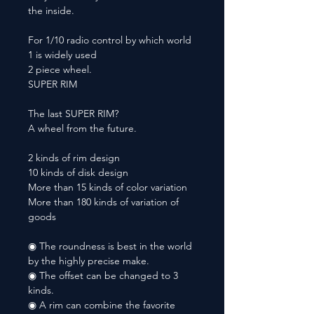
the inside.
For 1/10 radio control by which world
1 is widely used
2 piece wheel.
SUPER RIM
The last SUPER RIM?
A wheel from the future.
2 kinds of rim design
10 kinds of disk design
More than 15 kinds of color variation
More than 180 kinds of variation of
goods
◉ The roundness is best in the world
by the highly precise make.
◉ The offset can be changed to 3
kinds.
◉ A rim can combine the favorite