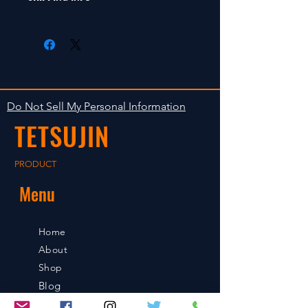
返品は受け付けません。
radio control car.
在庫がある場合は２〜５日で出荷
Clear faultless restrictive return
します。海外への出荷は入金確認
isn't accepted in goods.
後の出荷となります。
The occasion with the stock is
shipped in 2-5 days. Shipment to
Do Not Sell My Personal Information
foreign countries will be shipment
TETSUJIN
after payment confirmation.
PRODUCT
Menu
Home
About
Shop
Blog
Contact