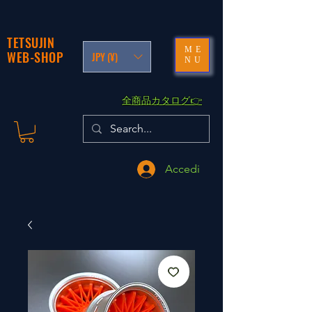
TETSUJIN
ME
WEB-SHOP
JPY (¥)
NU
​全商品カタログ👉
Accedi