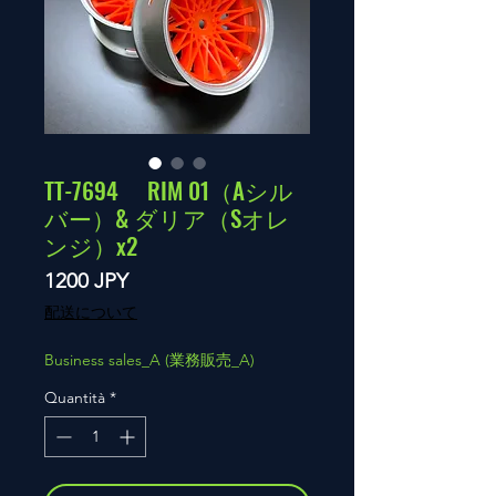
TT-7694 RIM 01（Aシル
バー）& ダリア（Sオレ
ンジ）x2
Prezzo
1200 JPY
配送について
Business sales_A (業務販売_A)
Quantità
*