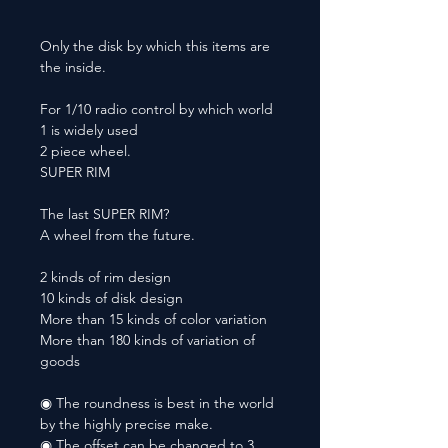
Only the disk by which this items are
the inside.
For 1/10 radio control by which world
1 is widely used
2 piece wheel.
SUPER RIM
The last SUPER RIM?
A wheel from the future.
2 kinds of rim design
10 kinds of disk design
More than 15 kinds of color variation
More than 180 kinds of variation of
goods
◉ The roundness is best in the world
by the highly precise make.
◉ The offset can be changed to 3