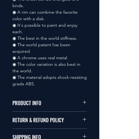
kinds.
◉ A rim can combine the favorite
color with a disk.
◉ It's possible to paint and enjoy
each.
◉ The best in the world stiffness.
◉ The world patent has been
acquired.
◉ A chrome uses real metal.
◉ The color variation is also best in
the world.
◉ The material adopts shock-resisting
grade ABS.
PRODUCT INFO
本品は1/10サイズのラジオコント
RETURN & REFUND POLICY
ールカーに適合します。
商品に明らかな欠陥がないかぎり
SHIPPING INFO
This items fit in with 1/10 sizes of