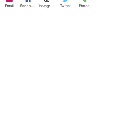
Email
Facebook
Instagram
Twitter
Phone
Contact
486-0905
1-4-3 Inaguchi_cho
Kasugai_city, Aichi JAPAN
Policies
© 2020 BY TEAM-TETTSUJIN With KIT
co.LTD
FAQ
Store Policy
Shipping & Returns