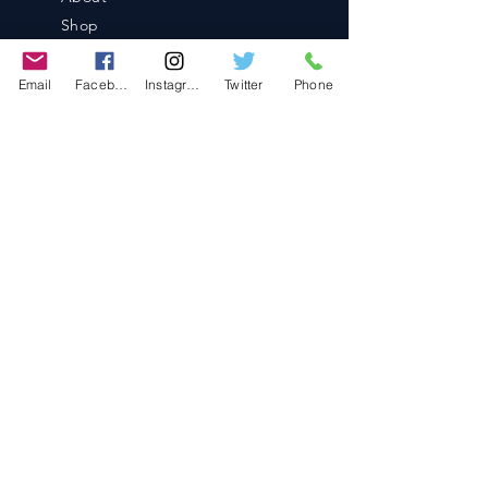
Shop
Blog
Contact
Email
Facebook
Instagram
Twitter
Phone
Contact
486-0905
1-4-3 Inaguchi_cho
Kasugai_city, Aichi JAPAN
Policies
© 2020 BY TEAM-TETTSUJIN With KIT
co.LTD
FAQ