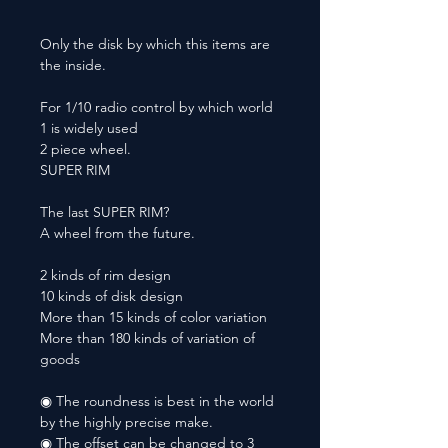
Only the disk by which this items are
the inside.
For 1/10 radio control by which world
1 is widely used
2 piece wheel.
SUPER RIM
The last SUPER RIM?
A wheel from the future.
2 kinds of rim design
10 kinds of disk design
More than 15 kinds of color variation
More than 180 kinds of variation of
goods
◉ The roundness is best in the world
by the highly precise make.
◉ The offset can be changed to 3