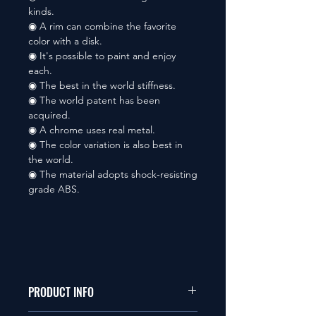
kinds.
◉ A rim can combine the favorite
color with a disk.
◉ It's possible to paint and enjoy
each.
◉ The best in the world stiffness.
◉ The world patent has been
acquired.
◉ A chrome uses real metal.
◉ The color variation is also best in
the world.
◉ The material adopts shock-resisting
grade ABS.
PRODUCT INFO