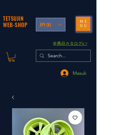
TETSUJIN
ME
WEB-SHOP
JPY (¥)
NU
​全商品カタログ👉
Masuk