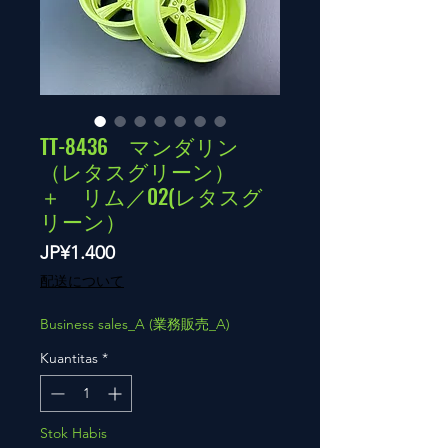
TT-8436 マンダリン
（レタスグリーン）
＋ リム／02(レタスグ
リーン）
Harga
JP¥1.400
配送について
Business sales_A (業務販売_A)
Kuantitas
*
Stok Habis