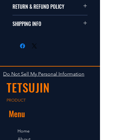
本品は1/10サイズのラジオコント
RETURN & REFUND POLICY
ールカーに適合します。
商品に明らかな欠陥がないかぎり
SHIPPING INFO
This items fit in with 1/10 sizes of
返品は受け付けません。
radio control car.
在庫がある場合は２〜５日で出荷
Clear faultless restrictive return
します。海外への出荷は入金確認
isn't accepted in goods.
後の出荷となります。
The occasion with the stock is
shipped in 2-5 days. Shipment to
Do Not Sell My Personal Information
foreign countries will be shipment
TETSUJIN
after payment confirmation.
PRODUCT
Menu
Home
About