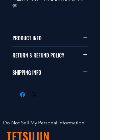
体
PRODUCT INFO
本品は1/10サイズのラジオコント
RETURN & REFUND POLICY
ールカーに適合します。
商品に明らかな欠陥がないかぎり
SHIPPING INFO
This items fit in with 1/10 sizes of
返品は受け付けません。
radio control car.
在庫がある場合は２〜５日で出荷
Clear faultless restrictive return
します。海外への出荷は入金確認
isn't accepted in goods.
後の出荷となります。
The occasion with the stock is
shipped in 2-5 days. Shipment to
Do Not Sell My Personal Information
foreign countries will be shipment
TETSUJIN
after payment confirmation.