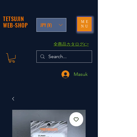
TETSUJIN
ME
WEB-SHOP
JPY (¥)
NU
​全商品カタログ👉
Masuk