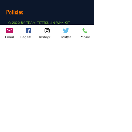
Policies
© 2020 BY TEAM-TETTSUJIN With KIT
co.LTD
Email
Facebook
Instagram
Twitter
Phone
FAQ
Store Policy
Shipping & Returns