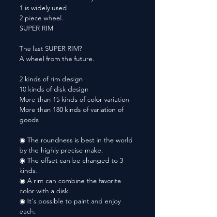
1 is widely used
2 piece wheel.
SUPER RIM
The last SUPER RIM?
A wheel from the future.
2 kinds of rim design
10 kinds of disk design
More than 15 kinds of color variation
More than 180 kinds of variation of
goods
◉ The roundness is best in the world
by the highly precise make.
◉ The offset can be changed to 3
kinds.
◉ A rim can combine the favorite
color with a disk.
◉ It's possible to paint and enjoy
each.