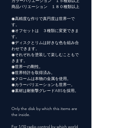
カラーバリエーション １５種類以上
商品バリエーション １８０種類以上
◉高精度な作りで真円度は世界一で
す。
◉オフセットは ３種類に変更できま
す。
◉ディスクとリムは好きな色を組み合
わせできます。
◉それぞれを塗装して楽しむこともで
きます。
◉世界一の剛性。
◉世界特許を取得済み。
◉クロームは本物の金属を使用。
◉カラーバリエーションも世界一。
◉素材は耐衝撃グレードABSを採用。
Only the disk by which this items are
the inside.
For 1/10 radio control by which world