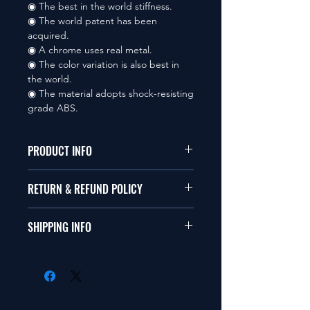
◉ The best in the world stiffness.
◉ The world patent has been
acquired.
◉ A chrome uses real metal.
◉ The color variation is also best in
the world.
◉ The material adopts shock-resisting
grade ABS.
PRODUCT INFO
本品は1/10サイズのラジオコント
RETURN & REFUND POLICY
ールカーに適合します。
商品に明らかな欠陥がないかぎり
SHIPPING INFO
This items fit in with 1/10 sizes of
返品は受け付けません。
radio control car.
在庫がある場合は２〜５日で出荷
Clear faultless restrictive return
します。海外への出荷は入金確認
isn't accepted in goods.
後の出荷となります。