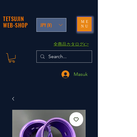
TETSUJIN
ME
WEB-SHOP
JPY (¥)
NU
​全商品カタログ👉
Masuk