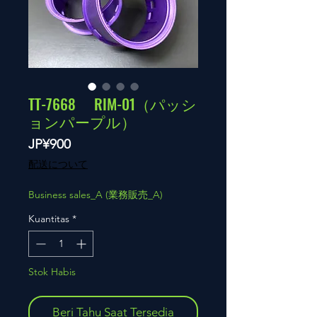
TT-7668 RIM-01（パッシ
ョンパープル）
Harga
JP¥900
配送について
Business sales_A (業務販売_A)
Kuantitas
*
Stok Habis
Beri Tahu Saat Tersedia