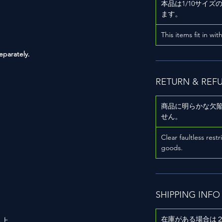
本品は1/10サイ
ます。
This items fit in wit
eparately.
RETURN & REF
商品に明らかな欠
用
せん。
Clear faultless restr
goods.
SHIPPING INFO
在庫がある場合は
以上