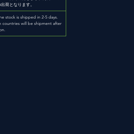
の出荷となります。
he stock is shipped in 2-5 days.
 countries will be shipment after
on.