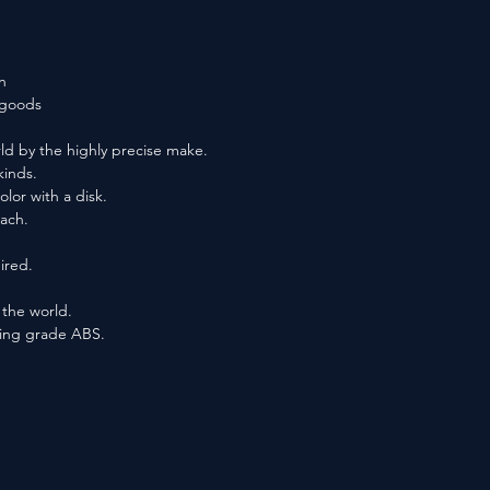
n
f goods
ld by the highly precise make.
kinds.
lor with a disk.
each.
ired.
n the world.
ting grade ABS.