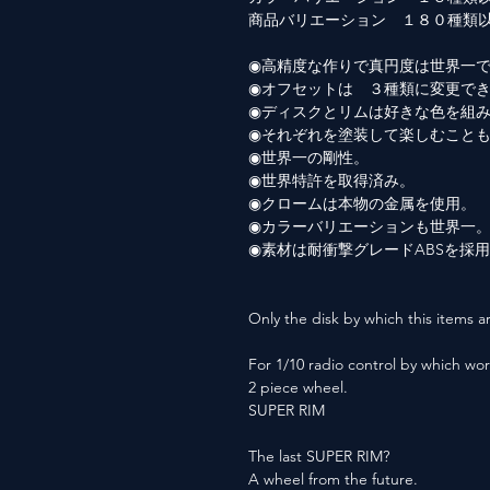
商品バリエーション １８０種類
◉高精度な作りで真円度は世界一
◉オフセットは ３種類に変更で
◉ディスクとリムは好きな色を組
◉それぞれを塗装して楽しむこと
◉世界一の剛性。
◉世界特許を取得済み。
◉クロームは本物の金属を使用。
◉カラーバリエーションも世界一
◉素材は耐衝撃グレードABSを採
Only the disk by which this items ar
For 1/10 radio control by which wor
2 piece wheel.
SUPER RIM
The last SUPER RIM?
A wheel from the future.