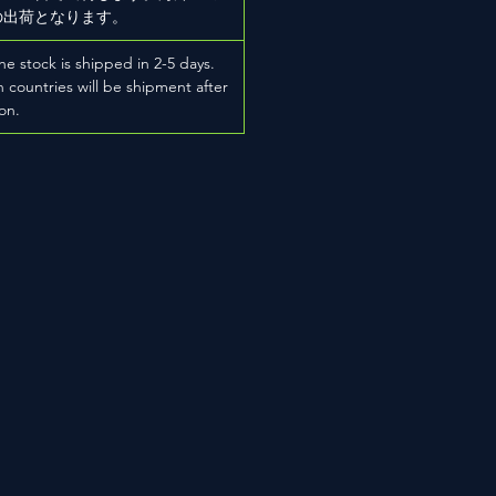
の出荷となります。
he stock is shipped in 2-5 days.
 countries will be shipment after
on.