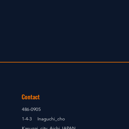
Contact
486-0905
1-4-3 Inaguchi_cho
Kasugai_city, Aichi JAPAN