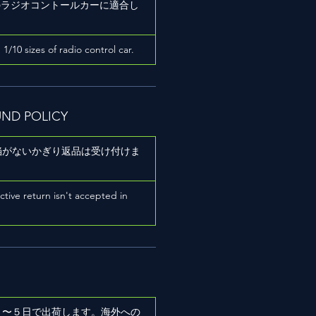
ズのラジオコントールカーに適合し
h 1/10 sizes of radio control car.
UND POLICY
陥がないかぎり返品は受け付けま
ictive return isn't accepted in
２〜５日で出荷します。海外への