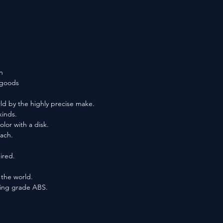
n
f goods
ld by the highly precise make.
kinds.
lor with a disk.
each.
ired.
n the world.
ting grade ABS.