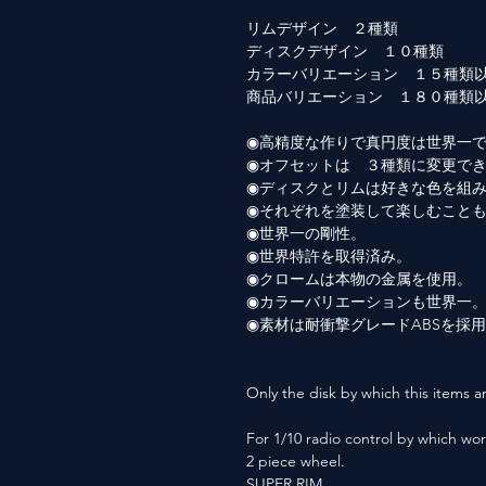
リムデザイン ２種類
ディスクデザイン １０種類
カラーバリエーション １５種類
商品バリエーション １８０種類
◉高精度な作りで真円度は世界一
◉オフセットは ３種類に変更で
◉ディスクとリムは好きな色を組
◉それぞれを塗装して楽しむこと
◉世界一の剛性。
◉世界特許を取得済み。
◉クロームは本物の金属を使用。
◉カラーバリエーションも世界一
◉素材は耐衝撃グレードABSを採
Only the disk by which this items ar
For 1/10 radio control by which wor
2 piece wheel.
SUPER RIM