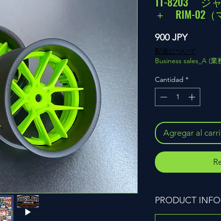
TT-8203 
＋ RIM-0
Precio
900 JPY
配送について
Business sales_A 
Cantidad
*
Agregar al carr
Re
PRODUCT INFO