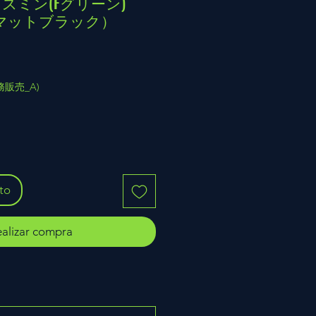
ジャスミン(Fグリーン)
2（マットブラック）
(業務販売_A)
ito
alizar compra