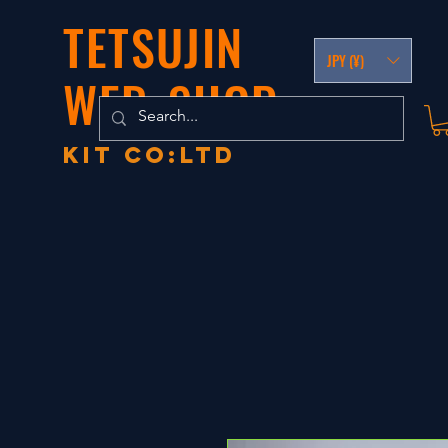
TETSUJIN
JPY (¥)
WEB-SHOP
KIT co:LTD