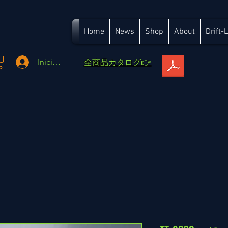
Home
News
Shop
About
Drift-
​全商品カタログ👉
Iniciar sesión