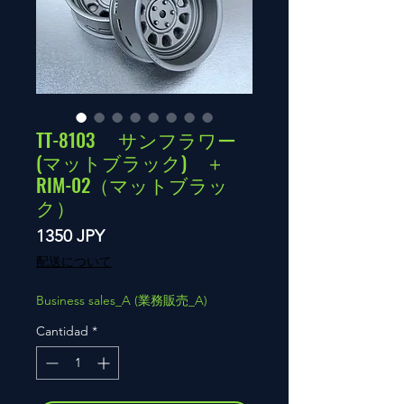
TT-8103 サンフラワー
(マットブラック) ＋
RIM-02（マットブラッ
ク）
Precio
1350 JPY
配送について
Business sales_A (業務販売_A)
Cantidad
*