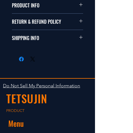
PRODUCT INFO
本品は1/10サイズのラジオコント
RETURN & REFUND POLICY
ールカーに適合します。
商品に明らかな欠陥がないかぎり
SHIPPING INFO
This items fit in with 1/10 sizes of
返品は受け付けません。
radio control car.
在庫がある場合は２〜５日で出荷
Clear faultless restrictive return
します。海外への出荷は入金確認
isn't accepted in goods.
後の出荷となります。
The occasion with the stock is
shipped in 2-5 days. Shipment to
Do Not Sell My Personal Information
foreign countries will be shipment
TETSUJIN
after payment confirmation.
PRODUCT
Menu