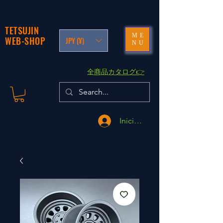
TETSUJIN
ME
WEB-SHOP
JPY (¥)
NU
​全商品カタログ👉
Iniciar sesión