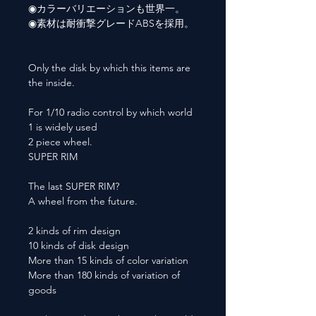
◉カラーバリエーションも世界一。
◉素材は耐衝撃グレードABSを採用。
Only the disk by which this items are
the inside.
For 1/10 radio control by which world
1 is widely used
2 piece wheel.
SUPER RIM
The last SUPER RIM?
A wheel from the future.
2 kinds of rim design
10 kinds of disk design
More than 15 kinds of color variation
More than 180 kinds of variation of
goods