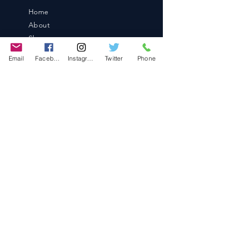
Home
About
Shop
Blog
Email
Facebook
Instagram
Twitter
Phone
Contact
Contact
486-0905
1-4-3 Inaguchi_cho
Kasugai_city, Aichi JAPAN
Policies
© 2020 BY TEAM-TETTSUJIN With KIT
co.LTD