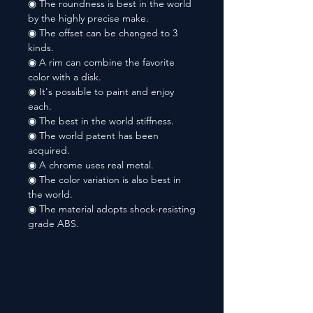
◉ The roundness is best in the world
by the highly precise make.
◉ The offset can be changed to 3
kinds.
◉ A rim can combine the favorite
color with a disk.
◉ It's possible to paint and enjoy
each.
◉ The best in the world stiffness.
◉ The world patent has been
acquired.
◉ A chrome uses real metal.
◉ The color variation is also best in
the world.
◉ The material adopts shock-resisting
grade ABS.