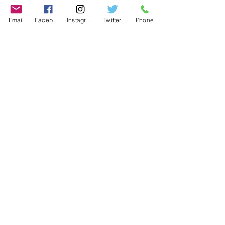
FAQ
Email
Facebook
Instagram
Twitter
Phone
Store Policy
Shipping & Returns