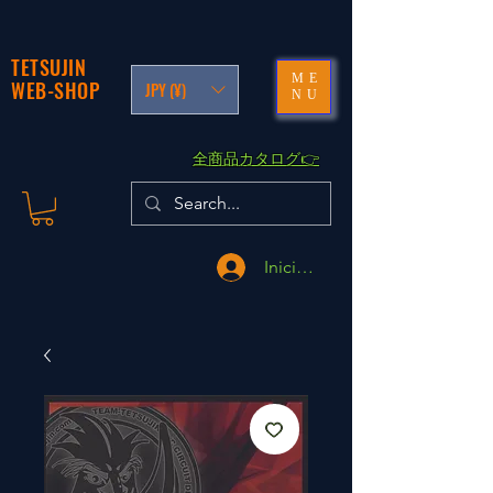
TETSUJIN
ME
WEB-SHOP
JPY (¥)
NU
​全商品カタログ👉
Iniciar sesión