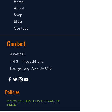
Home
About
Shop
Blog
Contact
Contact
486-0905
1-4-3 Inaguchi_cho
Kasugai_city, Aichi JAPAN
Policies
© 2020 BY TEAM-TETTSUJIN With KIT
co.LTD