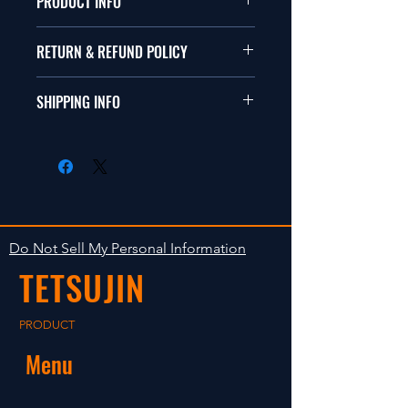
PRODUCT INFO
本品は1/10サイズのラジオコント
RETURN & REFUND POLICY
ールカーに適合します。
商品に明らかな欠陥がないかぎり
SHIPPING INFO
This items fit in with 1/10 sizes of
返品は受け付けません。
radio control car.
在庫がある場合は２〜５日で出荷
Clear faultless restrictive return
します。海外への出荷は入金確認
isn't accepted in goods.
後の出荷となります。
The occasion with the stock is
shipped in 2-5 days. Shipment to
Do Not Sell My Personal Information
foreign countries will be shipment
TETSUJIN
after payment confirmation.
PRODUCT
Menu