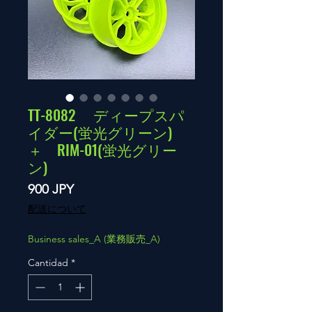
TT-8082 ディープスパ
イダー(蛍光グリーン)
＋ RIM-01(蛍光グリー
ン)​​​​​​​
Precio
900 JPY
配送について
Business sales_A (業務販売_A)
Cantidad
*