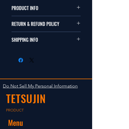
PRODUCT INFO
本品は1/10サイズのラジオコント
RETURN & REFUND POLICY
ールカーに適合します。
商品に明らかな欠陥がないかぎり
SHIPPING INFO
This items fit in with 1/10 sizes of
返品は受け付けません。
radio control car.
在庫がある場合は２〜５日で出荷
Clear faultless restrictive return
します。海外への出荷は入金確認
isn't accepted in goods.
後の出荷となります。
The occasion with the stock is
shipped in 2-5 days. Shipment to
Do Not Sell My Personal Information
foreign countries will be shipment
TETSUJIN
after payment confirmation.
PRODUCT
Menu