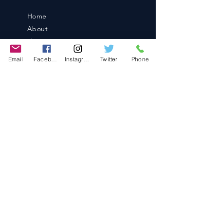
Home
About
Shop
Blog
Email
Facebook
Instagram
Twitter
Phone
Contact
Contact
486-0905
1-4-3 Inaguchi_cho
Kasugai_city, Aichi JAPAN
Policies
© 2020 BY TEAM-TETTSUJIN With KIT
co.LTD