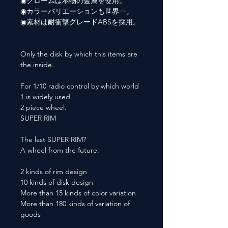
◉クロームは本物の金属を使用。
◉カラーバリエーションも世界一。
◉素材は耐衝撃グレードABSを採用。
Only the disk by which this items are
the inside.
For 1/10 radio control by which world
1 is widely used
2 piece wheel.
SUPER RIM
The last SUPER RIM?
A wheel from the future.
2 kinds of rim design
10 kinds of disk design
More than 15 kinds of color variation
More than 180 kinds of variation of
goods