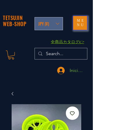
TETSUJIN
ME
WEB-SHOP
JPY (¥)
NU
​全商品カタログ👉
Iniciar sesión