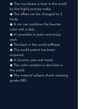
◉ The roundness is best in the world
by the highly precise make.
◉ The offset can be changed to 3
kinds.
◉ A rim can combine the favorite
color with a disk.
◉ It's possible to paint and enjoy
each.
◉ The best in the world stiffness.
◉ The world patent has been
acquired.
◉ A chrome uses real metal.
◉ The color variation is also best in
the world.
◉ The material adopts shock-resisting
grade ABS.