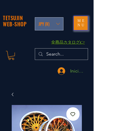
TETSUJIN
ME
WEB-SHOP
JPY (¥)
NU
​全商品カタログ👉
Iniciar sesión