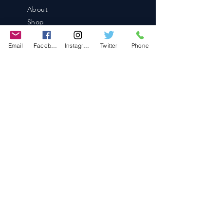
About
Shop
Blog
Email
Facebook
Instagram
Twitter
Phone
Contact
Contact
486-0905
1-4-3 Inaguchi_cho
Kasugai_city, Aichi JAPAN
Policies
© 2020 BY TEAM-TETTSUJIN With KIT
co.LTD
FAQ