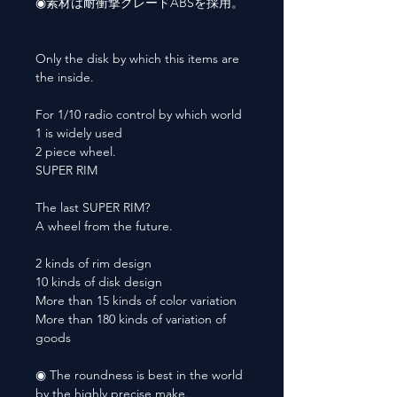
◉素材は耐衝撃グレードABSを採用。
Only the disk by which this items are
the inside.
For 1/10 radio control by which world
1 is widely used
2 piece wheel.
SUPER RIM
The last SUPER RIM?
A wheel from the future.
2 kinds of rim design
10 kinds of disk design
More than 15 kinds of color variation
More than 180 kinds of variation of
goods
◉ The roundness is best in the world
by the highly precise make.