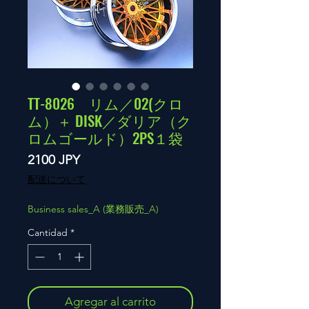
TT-8026 リム／02(クロ
ム）＋ DISK／ダリア（ク
ロムゴールド）2PS１袋
Precio
2100 JPY
配送について
Business sales_A (業務販売_A)
Cantidad
*
Agregar al carrito