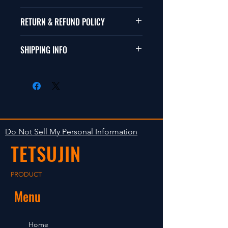
本品は1/10サイズのラジオコント
RETURN & REFUND POLICY
ールカーに適合します。
商品に明らかな欠陥がないかぎり
SHIPPING INFO
This items fit in with 1/10 sizes of
返品は受け付けません。
radio control car.
在庫がある場合は２〜５日で出荷
Clear faultless restrictive return
します。海外への出荷は入金確認
isn't accepted in goods.
後の出荷となります。
The occasion with the stock is
shipped in 2-5 days. Shipment to
Do Not Sell My Personal Information
foreign countries will be shipment
TETSUJIN
after payment confirmation.
PRODUCT
Menu
Home