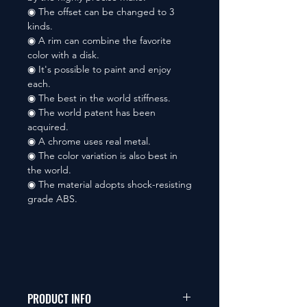
◉ The offset can be changed to 3
kinds.
◉ A rim can combine the favorite
color with a disk.
◉ It's possible to paint and enjoy
each.
◉ The best in the world stiffness.
◉ The world patent has been
acquired.
◉ A chrome uses real metal.
◉ The color variation is also best in
the world.
◉ The material adopts shock-resisting
grade ABS.
PRODUCT INFO